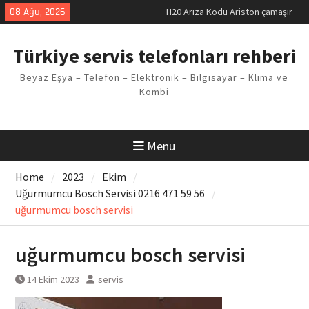
Skip
08 Ağu, 2026
H20 Arıza Kodu Ariston çamaşır
to
makinesi Sorunu
content
LG kombi E2 Arızası Çözümü
Türkiye servis telefonları rehberi
Arçelik buzdolabı F5 Hatası
Çözüm Yöntemleri
Beyaz Eşya – Telefon – Elektronik – Bilgisayar – Klima ve
Vaillant çamaşır makinesi E03
Kombi
Arıza Kodu
Ferroli klima E3 Arızası Çözümü
Menu
Home
2023
Ekim
Uğurmumcu Bosch Servisi 0216 471 59 56
uğurmumcu bosch servisi
uğurmumcu bosch servisi
14 Ekim 2023
servis