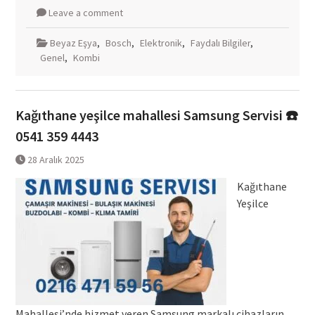
Leave a comment
Beyaz Eşya
,
Bosch
,
Elektronik
,
Faydalı Bilgiler
,
Genel
,
Kombi
Kağıthane yeşilce mahallesi Samsung Servisi ☎️
0541 359 4443
28 Aralık 2025
Kağıthane
Yeşilce
Mahallesi’nde hizmet veren Samsung markalı cihazların