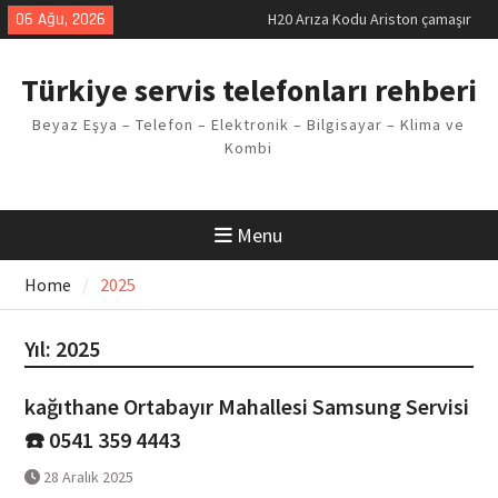
Skip
06 Ağu, 2026
LG kombi E2 Arızası Çözümü
to
Arçelik buzdolabı F5 Hatası
content
Çözüm Yöntemleri
Türkiye servis telefonları rehberi
Vaillant çamaşır makinesi E03
Arıza Kodu
Beyaz Eşya – Telefon – Elektronik – Bilgisayar – Klima ve
Ferroli klima E3 Arızası Çözümü
Kombi
H20 Arıza Kodu Ariston çamaşır
makinesi Sorunu
Menu
Home
2025
Yıl:
2025
kağıthane Ortabayır Mahallesi Samsung Servisi
☎️ 0541 359 4443
28 Aralık 2025