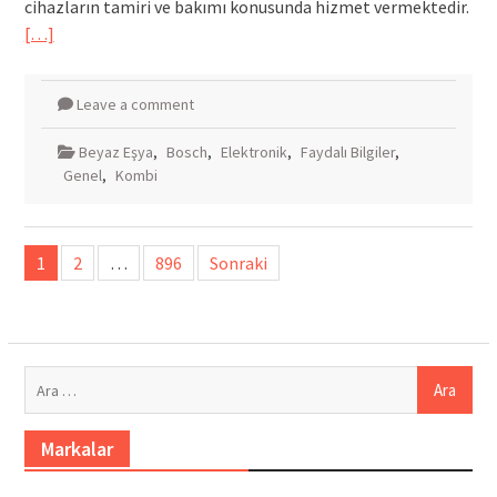
cihazların tamiri ve bakımı konusunda hizmet vermektedir.
[…]
Leave a comment
Beyaz Eşya
,
Bosch
,
Elektronik
,
Faydalı Bilgiler
,
Genel
,
Kombi
Yazı
1
2
…
896
Sonraki
sayfalandırması
Arama:
Markalar