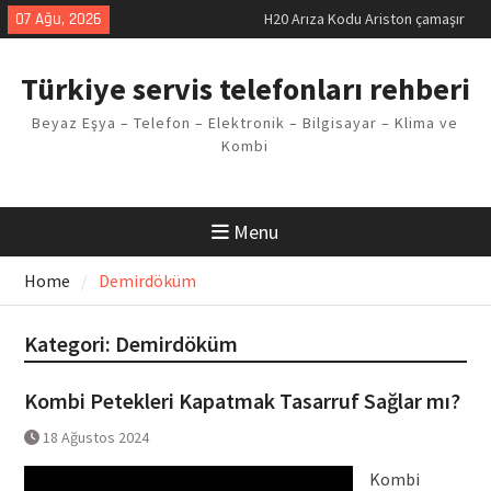
Skip
07 Ağu, 2026
LG kombi E2 Arızası Çözümü
to
Arçelik buzdolabı F5 Hatası
content
Çözüm Yöntemleri
Türkiye servis telefonları rehberi
Vaillant çamaşır makinesi E03
Arıza Kodu
Beyaz Eşya – Telefon – Elektronik – Bilgisayar – Klima ve
Ferroli klima E3 Arızası Çözümü
Kombi
H20 Arıza Kodu Ariston çamaşır
makinesi Sorunu
Menu
Home
Demirdöküm
Kategori:
Demirdöküm
Kombi Petekleri Kapatmak Tasarruf Sağlar mı?
18 Ağustos 2024
Kombi