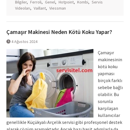
Bilgiler
,
Ferroli
,
Genel
,
Hotpoint
,
Kombi
,
Servis
Videoları
,
Vaillant
,
Viessman
Çamaşır Makinesi Neden Kötü Koku Yapar?
4 Ağustos 2024
Çamaşır
makinesinin
kötü koku
yapması
birçok farklı
sebebe bağlı
olabilir. Bu
sorunla
karşılaşan
kullanıcılar
genellikle Küçükyalı Arçelik servisi gibi profesyonel destek
alarak çözüm aramaktadır. Ancak bazı basit adımlarla da