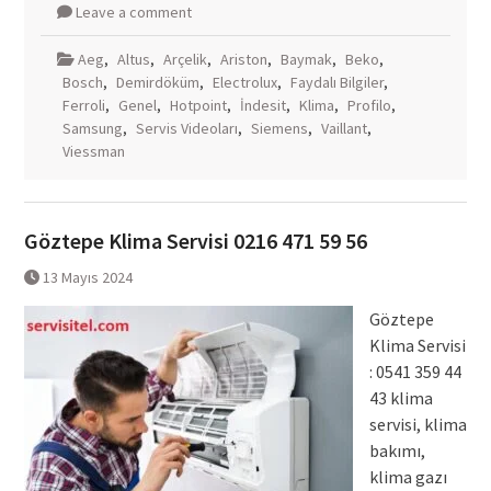
Leave a comment
Aeg
,
Altus
,
Arçelik
,
Ariston
,
Baymak
,
Beko
,
Bosch
,
Demirdöküm
,
Electrolux
,
Faydalı Bilgiler
,
Ferroli
,
Genel
,
Hotpoint
,
İndesit
,
Klima
,
Profilo
,
Samsung
,
Servis Videoları
,
Siemens
,
Vaillant
,
Viessman
Göztepe Klima Servisi 0216 471 59 56
13 Mayıs 2024
Göztepe
Klima Servisi
: 0541 359 44
43 klima
servisi, klima
bakımı,
klima gazı