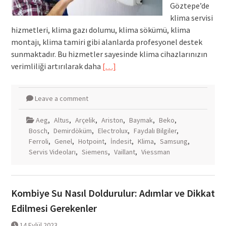
Göztepe’de
klima servisi
hizmetleri, klima gazı dolumu, klima sökümü, klima
montajı, klima tamiri gibi alanlarda profesyonel destek
sunmaktadır. Bu hizmetler sayesinde klima cihazlarınızın
verimliliği artırılarak daha
[…]
Leave a comment
Aeg
,
Altus
,
Arçelik
,
Ariston
,
Baymak
,
Beko
,
Bosch
,
Demirdöküm
,
Electrolux
,
Faydalı Bilgiler
,
Ferroli
,
Genel
,
Hotpoint
,
İndesit
,
Klima
,
Samsung
,
Servis Videoları
,
Siemens
,
Vaillant
,
Viessman
Kombiye Su Nasıl Doldurulur: Adımlar ve Dikkat
Edilmesi Gerekenler
14 Eylül 2023