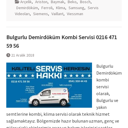
Arçelik
,
Ariston
,
Baymak
,
Beko
,
Bosch
,
Demirdöküm
,
Ferroli
,
Klima
,
Samsung
,
Servis
Videoları
,
Siemens
,
Vaillant
,
Viessman
Bulgurlu Demirdöküm Kombi Servisi 0216 471
59 56
21 Aralık 2018
Bulgurlu
Demirdöküm
kombi
servisi
olarak,
Bulgurlu ve
yakın
semtlerine kombi, klima servisi olarak teknik hizmet
sağlamaktayız. Bölgemizde hazır bulunan uzman, genç ve
güler yüzlü ekiplerimiz arıza ve bakım işlerinizi saatler