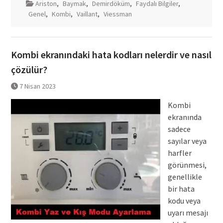
Ariston
,
Baymak
,
Demirdöküm
,
Faydalı Bilgiler
,
Genel
,
Kombi
,
Vaillant
,
Viessman
Kombi ekranındaki hata kodları nelerdir ve nasıl
çözülür?
7 Nisan 2023
Kombi
ekranında
sadece
sayılar veya
harfler
görünmesi,
genellikle
bir hata
kodu veya
uyarı mesajı