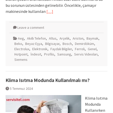
bu sorunun üstesinden gelinebilir. Öncelikle, çamaşır
makinesinde kullanılan
[…]
Leave a comment
Aeg
,
Akıllı Telefon
,
Altus
,
Arçelik
,
Ariston
,
Baymak
,
Beko
,
Beyaz Eşya
,
Bilgisayar
,
Bosch
,
Demirdöküm
,
Electrolux
,
Elektronik
,
Faydalı Bilgiler
,
Ferroli
,
Genel
,
Hotpoint
,
İndesit
,
Profilo
,
Samsung
,
Servis Videoları
,
Siemens
Klima Isıtma Modunda Kullanılmalı mı?
5 Temmuz 2024
Klima Isıtma
Modunda
Kullanırken