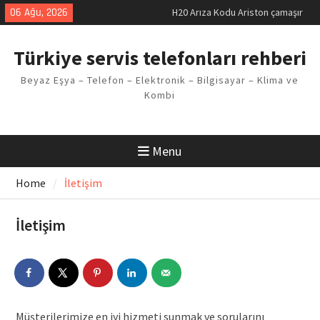
Skip
06 Ağu, 2026
H20 Arıza Kodu Ariston çamaşır
to
makinesi Sorunu
content
LG kombi E2 Arızası Çözümü
Türkiye servis telefonları rehberi
Arçelik buzdolabı F5 Hatası
Çözüm Yöntemleri
Beyaz Eşya – Telefon – Elektronik – Bilgisayar – Klima ve
Vaillant çamaşır makinesi E03
Kombi
Arıza Kodu
Ferroli klima E3 Arızası Çözümü
Menu
Home
İletişim
İletişim
Müşterilerimize en iyi hizmeti sunmak ve sorularını