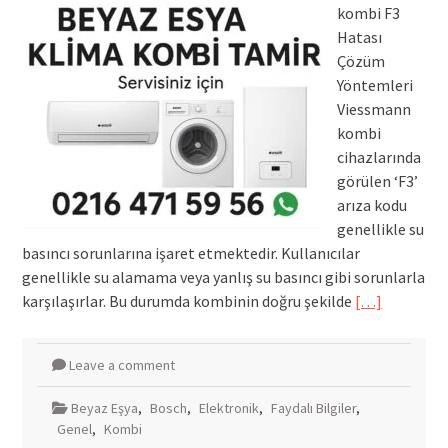
kombi F3
Hatası
Çözüm
Yöntemleri
Viessmann
kombi
cihazlarında
görülen ‘F3’
arıza kodu
genellikle su
basıncı sorunlarına işaret etmektedir. Kullanıcılar
genellikle su alamama veya yanlış su basıncı gibi sorunlarla
karşılaşırlar. Bu durumda kombinin doğru şekilde
[…]
Leave a comment
Beyaz Eşya
,
Bosch
,
Elektronik
,
Faydalı Bilgiler
,
Genel
,
Kombi