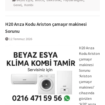
Beyaz Eşya
,
Bosch
,
Elektronik
,
Faydalı Bilgiler
,
Genel
,
Kombi
H20 Arıza Kodu Ariston çamaşır makinesi
Sorunu
12 Temmuz 2026
H20 Arıza
Kodu Ariston
çamaşır
makinesi
Sorunu
‘Ariston
çamaşır
makinesi’
cihazında
görülen
‘H20’ arıza