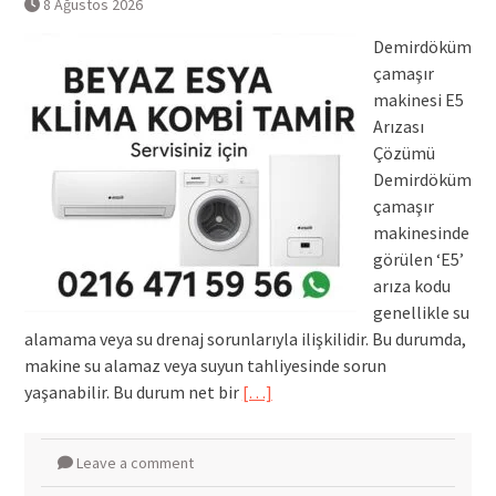
8 Ağustos 2026
Demirdöküm
çamaşır
makinesi E5
Arızası
Çözümü
Demirdöküm
çamaşır
makinesinde
görülen ‘E5’
arıza kodu
genellikle su
alamama veya su drenaj sorunlarıyla ilişkilidir. Bu durumda,
makine su alamaz veya suyun tahliyesinde sorun
yaşanabilir. Bu durum net bir
[…]
Leave a comment