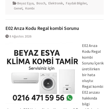
Beyaz Eşya
,
Bosch
,
Elektronik
,
Faydalı Bilgiler
,
Genel
,
Kombi
E02 Arıza Kodu Regal kombi Sorunu
8 Ağustos 2026
E02 Arıza
Kodu Regal
kombi
Sorunu İçerik
üretilirken
bir hata
oluştu:
Regal kombi
E02 arızası
hakkında
bilgi