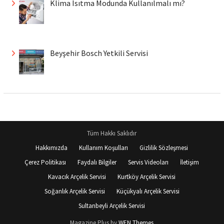
Klima Isıtma Modunda Kullanılmalı mı?
Beyşehir Bosch Yetkili Servisi
Tüm Hakkı Saklıdır
Hakkımızda
Kullanım Koşulları
Gizlilik Sözleşmesi
Çerez Politikası
Faydalı Bilgiler
Servis Videoları
İletişim
Kavacık Arçelik Servisi
Kurtköy Arçelik Servisi
Soğanlık Arçelik Servisi
Küçükyalı Arçelik Servisi
Sultanbeyli Arçelik Servisi
Magazine Plus by
WEN Themes