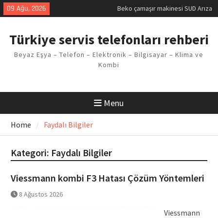
Skip
09 Ağu, 2026
Demirdöküm buzdolabı E1 Arıza
to
Kodu
content
Demirdöküm çamaşır makinesi E5
Türkiye servis telefonları rehberi
Arızası Çözümü
E02 Arıza Kodu Regal kombi
Beyaz Eşya – Telefon – Elektronik – Bilgisayar – Klima ve
Sorunu
Kombi
Viessmann kombi F3 Hatası
Çözüm Yöntemleri
Beko çamaşır makinesi SUD Arıza
Kodu
Menu
Home
Faydalı Bilgiler
Kategori:
Faydalı Bilgiler
Viessmann kombi F3 Hatası Çözüm Yöntemleri
8 Ağustos 2026
Viessmann