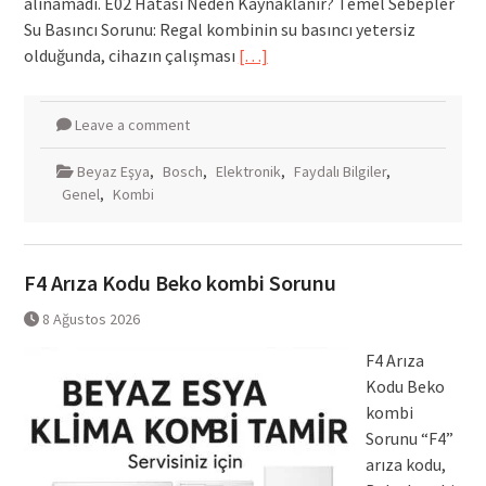
alınamadı. E02 Hatası Neden Kaynaklanır? Temel Sebepler
Su Basıncı Sorunu: Regal kombinin su basıncı yetersiz
olduğunda, cihazın çalışması
[…]
Leave a comment
Beyaz Eşya
,
Bosch
,
Elektronik
,
Faydalı Bilgiler
,
Genel
,
Kombi
F4 Arıza Kodu Beko kombi Sorunu
8 Ağustos 2026
F4 Arıza
Kodu Beko
kombi
Sorunu “F4”
arıza kodu,