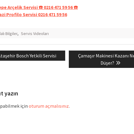
pe Arçelik Servisi ☎️ 0216 471 59 56 ☎️
zi Profilo Servisi 0216 471 59 56
lı Bilgiler
,
Servis Videoları
revious
Next
taşehir Bosch Yetkili Servisi
Çamaşır Makinesi Kazanı N
mesi
ost:
post:
Düşer?
ıt yazın
pabilmek için
oturum açmalısınız
.