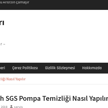
Arızası Çözümü
labı F5 Hatası Çözüm
rı
şır makinesi E03 Arıza
 E3 Arızası Çözümü
u Ariston çamaşır
r –
unu
eri
Çerez Politikası
Gizlilik Sözleşmesi
Hakkımızda
ği Nasıl Yapılır
h SGS Pompa Temizliği Nasıl Yapılı
 2018
servis