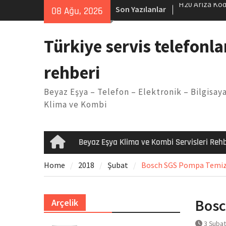
Skip
Son Yazılanlar
LG kombi E2 
08 Ağu, 2026
to
Arçelik buzdo
content
Yöntemleri
Türkiye servis telefonla
Vaillant çama
Kodu
rehberi
Ferroli klima
H20 Arıza Kod
Beyaz Eşya – Telefon – Elektronik – Bilgisaya
makinesi Sor
Klima ve Kombi
Beyaz Eşya Klima ve Kombi Servisleri Rehb
Home
Home
2018
Şubat
Bosch SGS Pompa Temizli
Bosc
Arçelik
3 Şubat