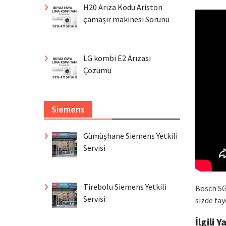
H20 Arıza Kodu Ariston
çamaşır makinesi Sorunu
LG kombi E2 Arızası
Çözümü
Siemens
Gümüşhane Siemens Yetkili
Servisi
Tirebolu Siemens Yetkili
Bosch SG
Servisi
sizde fay
İlgili Y