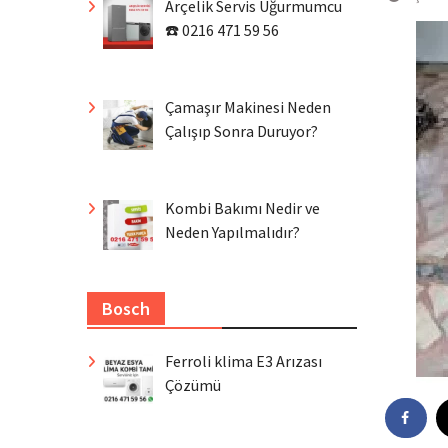
Arçelik Servis Uğurmumcu
☎️ 0216 471 59 56
Çamaşır Makinesi Neden
Çalışıp Sonra Duruyor?
Kombi Bakımı Nedir ve
Neden Yapılmalıdır?
Bosch
Ferroli klima E3 Arızası
Çözümü