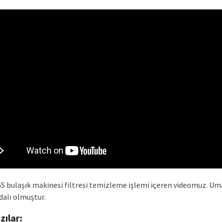
S bulaşık makinesi filtresi temizleme işlemi içeren videomuz. U
dalı olmuştur.
azılar: