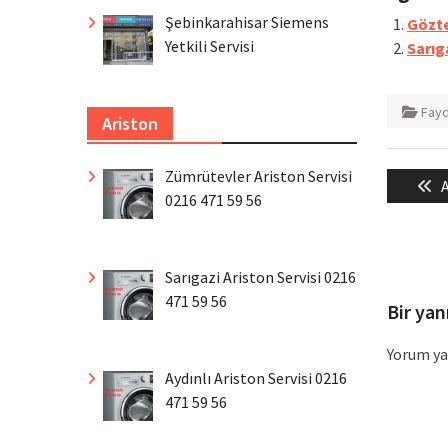
Şebinkarahisar Siemens
Gözte
Yetkili Servisi
Sarıga
Fayda
Ariston
Yazı
Zümrütevler Ariston Servisi
P
A
gezin
0216 471 59 56
p
Sarıgazi Ariston Servisi 0216
471 59 56
Bir yan
Yorum ya
Aydınlı Ariston Servisi 0216
471 59 56