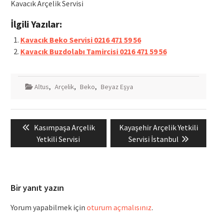
Kavacık Arçelik Servisi
İlgili Yazılar:
Kavacık Beko Servisi 0216 471 59 56
Kavacık Buzdolabı Tamircisi 0216 471 59 56
Altus
,
Arçelik
,
Beko
,
Beyaz Eşya
Yazı
Previous
Next
Kasımpaşa Arçelik
Kayaşehir Arçelik Yetkili
gezinmesi
post:
post:
Yetkili Servisi
Servisi İstanbul
Bir yanıt yazın
Yorum yapabilmek için
oturum açmalısınız
.