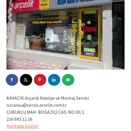
KAVACIK Arçelik Nakliye ve Montaj Servisi
ozcansu@servis.arcelik.com.tr
ÇUBUKLU MAH. BOĞAZİÇİ CAD. NO:30/1
216 693 11 16
Haritada Göster