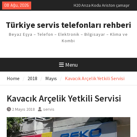
Skip
08 Ağu, 2026
H20 Arıza Kodu Ariston çamaşır
to
makinesi Sorunu
content
LG kombi E2 Arızası Çözümü
Türkiye servis telefonları rehberi
Arçelik buzdolabı F5 Hatası
Çözüm Yöntemleri
Beyaz Eşya – Telefon – Elektronik – Bilgisayar – Klima ve
Vaillant çamaşır makinesi E03
Kombi
Arıza Kodu
Ferroli klima E3 Arızası Çözümü
Menu
Home
2018
Mayıs
Kavacık Arçelik Yetkili Servisi
Kavacık Arçelik Yetkili Servisi
2 Mayıs 2018
servis