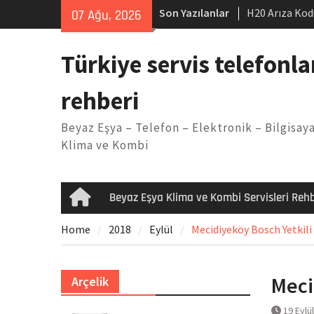
Skip
Son Yazılanlar
H20 Arıza Kod
07 Ağu, 2026
to
makinesi Sor
content
LG kombi E2 
Türkiye servis telefonla
Arçelik buzdo
Yöntemleri
rehberi
Vaillant çama
Kodu
Beyaz Eşya – Telefon – Elektronik – Bilgisaya
Ferroli klima
Klima ve Kombi
Beyaz Eşya Klima ve Kombi Servisleri Rehb
Home
Home
2018
Eylül
Mecidiyeköy Bosch Yetkili 
Meci
Arçelik
19 Eylü