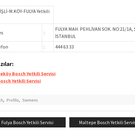
İŞLİ-M.KÖY-FULYA Yetkili
FULYA MAH. PEHLİVAN SOK. NO:21/1A, Ş
es
:
İSTANBUL
efon
:
444 63 33
azılar:
köy Bosch Yetkili Servisi
Bosch Yetkili Servisi
ch
,
Profilo
,
Siemens
Previous
Next
Fulya Bosch Yetkili Servisi
Maltepe Bosch Yetkili Servi
mesi
post:
post: