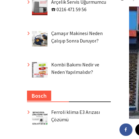
Arçelik Servis Uğurmumcu
☎️ 0216 471 59 56
Çamaşır Makinesi Neden
Çalışıp Sonra Duruyor?
Kombi Bakımı Nedir ve
Neden Yapılmalıdır?
Bosch
Ferroli klima E3 Arızası
Çözümü