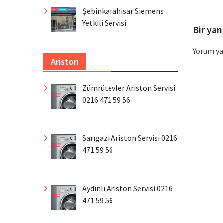
Şebinkarahisar Siemens
Yetkili Servisi
Bir yan
Yorum ya
Ariston
Zümrütevler Ariston Servisi
0216 471 59 56
Sarıgazi Ariston Servisi 0216
471 59 56
Aydınlı Ariston Servisi 0216
471 59 56