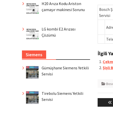
H20 Arıza Kodu Ariston
Bosch Ş
çamaşır makinesi Sorunu
Servisi
Adr
LG kombi E2 Arızası
Çözümü
Tel
İlgili Y
Siemens
Çekme
Şişli 
Gümüşhane Siemens Yetkili
Servisi
Bos
Tirebolu Siemens Yetkili
Yazı
Servisi
gezin