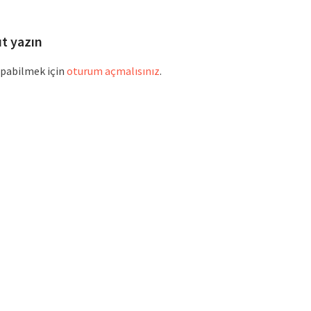
ıt yazın
pabilmek için
oturum açmalısınız
.