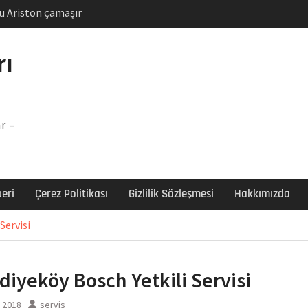
u Ariston çamaşır
unu
Arızası Çözümü
rı
labı F5 Hatası Çözüm
şır makinesi E03 Arıza
r –
 E3 Arızası Çözümü
eri
Çerez Politikası
Gizlilik Sözleşmesi
Hakkımızda
Servisi
diyeköy Bosch Yetkili Servisi
l 2018
servis