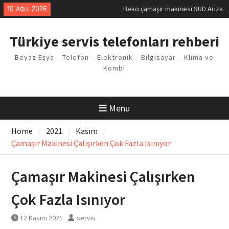
Skip
10 Ağu, 2026
Beko çamaşır makinesi SUD Arıza
to
Kodu
content
Demirdöküm buzdolabı E1 Arıza
Türkiye servis telefonları rehberi
Kodu
Demirdöküm çamaşır makinesi E5
Beyaz Eşya – Telefon – Elektronik – Bilgisayar – Klima ve
Arızası Çözümü
Kombi
E02 Arıza Kodu Regal kombi
Sorunu
Viessmann kombi F3 Hatası
Çözüm Yöntemleri
Menu
Home
2021
Kasım
Çamaşır Makinesi Çalışırken Çok Fazla Isınıyor
Çamaşır Makinesi Çalışırken
Çok Fazla Isınıyor
12 Kasım 2021
servis