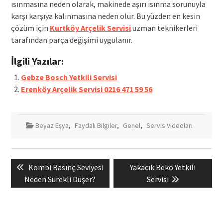
ısınmasına neden olarak, makinede aşırı ısınma sorunuyla
karşı karşıya kalınmasına neden olur. Bu yüzden en kesin
çözüm için
Kurtköy Arçelik Servisi
uzman teknikerleri
tarafından parça değişimi uygulanır.
İlgili Yazılar:
Gebze Bosch Yetkili Servisi
Erenköy Arçelik Servisi 0216 471 59 56
Beyaz Eşya
,
Faydalı Bilgiler
,
Genel
,
Servis Videoları
Yazı
Previous
Next
Kombi Basınç Seviyesi
Yakacık Beko Yetkili
gezinmesi
post:
post:
Neden Sürekli Düşer?
Servisi