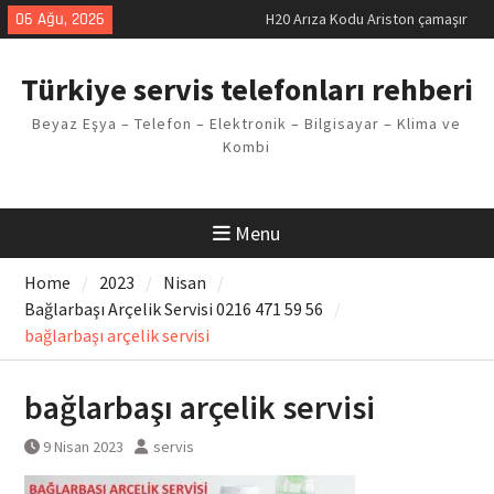
Skip
06 Ağu, 2026
H20 Arıza Kodu Ariston çamaşır
to
makinesi Sorunu
content
LG kombi E2 Arızası Çözümü
Türkiye servis telefonları rehberi
Arçelik buzdolabı F5 Hatası
Çözüm Yöntemleri
Beyaz Eşya – Telefon – Elektronik – Bilgisayar – Klima ve
Vaillant çamaşır makinesi E03
Kombi
Arıza Kodu
Ferroli klima E3 Arızası Çözümü
Menu
Home
2023
Nisan
Bağlarbaşı Arçelik Servisi 0216 471 59 56
bağlarbaşı arçelik servisi
bağlarbaşı arçelik servisi
9 Nisan 2023
servis