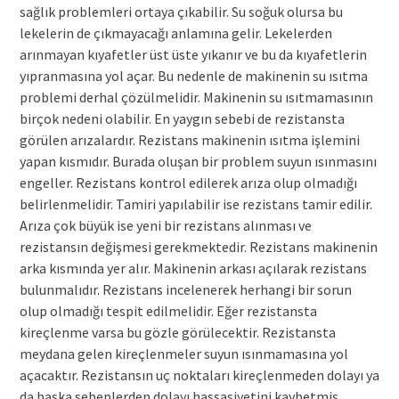
sağlık problemleri ortaya çıkabilir. Su soğuk olursa bu
lekelerin de çıkmayacağı anlamına gelir. Lekelerden
arınmayan kıyafetler üst üste yıkanır ve bu da kıyafetlerin
yıpranmasına yol açar. Bu nedenle de makinenin su ısıtma
problemi derhal çözülmelidir. Makinenin su ısıtmamasının
birçok nedeni olabilir. En yaygın sebebi de rezistansta
görülen arızalardır. Rezistans makinenin ısıtma işlemini
yapan kısmıdır. Burada oluşan bir problem suyun ısınmasını
engeller. Rezistans kontrol edilerek arıza olup olmadığı
belirlenmelidir. Tamiri yapılabilir ise rezistans tamir edilir.
Arıza çok büyük ise yeni bir rezistans alınması ve
rezistansın değişmesi gerekmektedir. Rezistans makinenin
arka kısmında yer alır. Makinenin arkası açılarak rezistans
bulunmalıdır. Rezistans incelenerek herhangi bir sorun
olup olmadığı tespit edilmelidir. Eğer rezistansta
kireçlenme varsa bu gözle görülecektir. Rezistansta
meydana gelen kireçlenmeler suyun ısınmamasına yol
açacaktır. Rezistansın uç noktaları kireçlenmeden dolayı ya
da başka sebeplerden dolayı hassasiyetini kaybetmiş