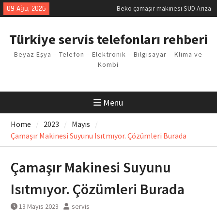
Skip
09 Ağu, 2026
Beko çamaşır makinesi SUD Arıza
to
Kodu
content
Demirdöküm buzdolabı E1 Arıza
Türkiye servis telefonları rehberi
Kodu
Demirdöküm çamaşır makinesi E5
Beyaz Eşya – Telefon – Elektronik – Bilgisayar – Klima ve
Arızası Çözümü
Kombi
E02 Arıza Kodu Regal kombi
Sorunu
Viessmann kombi F3 Hatası
Çözüm Yöntemleri
Menu
Home
2023
Mayıs
Çamaşır Makinesi Suyunu Isıtmıyor. Çözümleri Burada
Çamaşır Makinesi Suyunu
Isıtmıyor. Çözümleri Burada
13 Mayıs 2023
servis