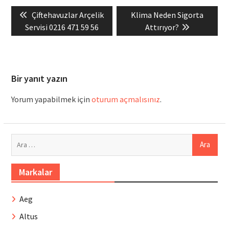
Yazı
Previous
Next
Çiftehavuzlar Arçelik
Klima Neden Sigorta
gezinmesi
post:
post:
Servisi 0216 471 59 56
Attırıyor?
Bir yanıt yazın
Yorum yapabilmek için
oturum açmalısınız
.
Arama:
Markalar
Aeg
Altus