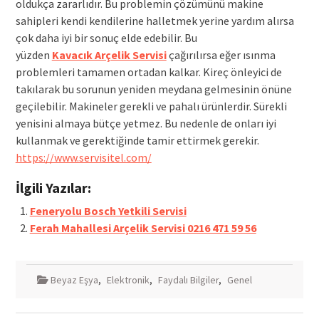
oldukça zararlıdır. Bu problemin çözümünü makine
sahipleri kendi kendilerine halletmek yerine yardım alırsa
çok daha iyi bir sonuç elde edebilir. Bu
yüzden
Kavacık Arçelik Servisi
çağırılırsa eğer ısınma
problemleri tamamen ortadan kalkar. Kireç önleyici de
takılarak bu sorunun yeniden meydana gelmesinin önüne
geçilebilir. Makineler gerekli ve pahalı ürünlerdir. Sürekli
yenisini almaya bütçe yetmez. Bu nedenle de onları iyi
kullanmak ve gerektiğinde tamir ettirmek gerekir.
https://www.servisitel.com/
İlgili Yazılar:
Feneryolu Bosch Yetkili Servisi
Ferah Mahallesi Arçelik Servisi 0216 471 59 56
Beyaz Eşya
,
Elektronik
,
Faydalı Bilgiler
,
Genel