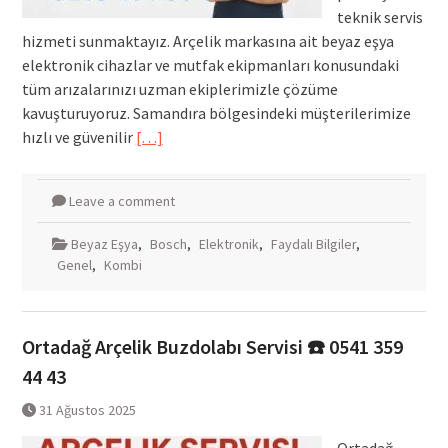
teknik servis
hizmeti sunmaktayız. Arçelik markasına ait beyaz eşya
elektronik cihazlar ve mutfak ekipmanları konusundaki
tüm arızalarınızı uzman ekiplerimizle çözüme
kavuşturuyoruz. Samandıra bölgesindeki müşterilerimize
hızlı ve güvenilir
[…]
Leave a comment
Beyaz Eşya
,
Bosch
,
Elektronik
,
Faydalı Bilgiler
,
Genel
,
Kombi
Ortadağ Arçelik Buzdolabı Servisi ☎️ 0541 359
44 43
31 Ağustos 2025