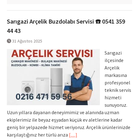
Sarıgazi Arçelik Buzdolabı Servisi ☎️ 0541 359
44 43
31 Ağustos 2025
Sarıgazi
ilçesinde
Arçelik
markasına
profesyonel
teknik servis
hizmeti
sunuyoruz.
Uzun yıllara dayanan deneyimimiz ve alanında uzman
ekiplerimiz ile beyaz eşyadan küçük ev aletlerine kadar
geniş bir yelpazede hizmet veriyoruz. Arçelik ürünlerinizde
karşılaştığınız her türlü arıza
[…]