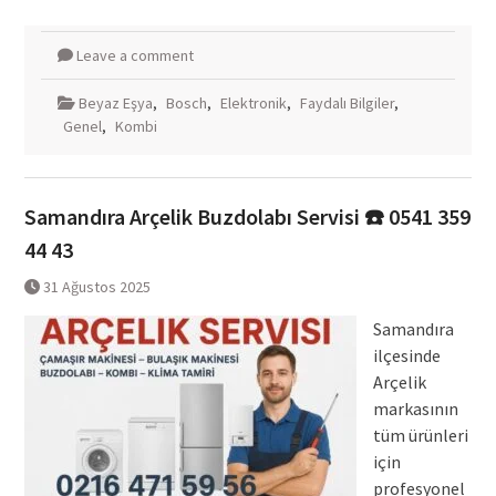
Leave a comment
Beyaz Eşya
,
Bosch
,
Elektronik
,
Faydalı Bilgiler
,
Genel
,
Kombi
Samandıra Arçelik Buzdolabı Servisi ☎️ 0541 359
44 43
31 Ağustos 2025
Samandıra
ilçesinde
Arçelik
markasının
tüm ürünleri
için
profesyonel