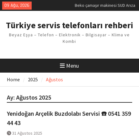
Skip
09 Ağu, 2026
Demirdöküm buzdolabı E1 Arıza
to
Kodu
content
Demirdöküm çamaşır makinesi E5
Türkiye servis telefonları rehberi
Arızası Çözümü
E02 Arıza Kodu Regal kombi
Beyaz Eşya – Telefon – Elektronik – Bilgisayar – Klima ve
Sorunu
Kombi
Viessmann kombi F3 Hatası
Çözüm Yöntemleri
Menu
Home
2025
Ağustos
Ay:
Ağustos 2025
Yenidoğan Arçelik Buzdolabı Servisi ☎️ 0541 359
44 43
31 Ağustos 2025