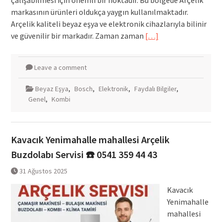
çalışabilmesi için önemli bir noktadır. Bu bölgede Arçelik
markasının ürünleri oldukça yaygın kullanılmaktadır.
Arçelik kaliteli beyaz eşya ve elektronik cihazlarıyla bilinir
ve güvenilir bir markadır. Zaman zaman
[…]
Leave a comment
Beyaz Eşya
,
Bosch
,
Elektronik
,
Faydalı Bilgiler
,
Genel
,
Kombi
Kavacık Yenimahalle mahallesi Arçelik
Buzdolabı Servisi ☎️ 0541 359 44 43
31 Ağustos 2025
Kavacık
Yenimahalle
mahallesi