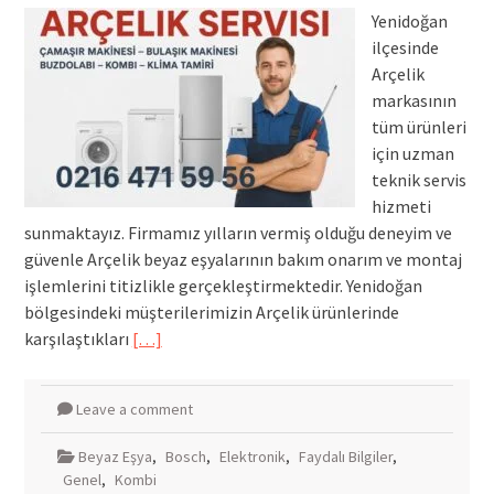
Yenidoğan
ilçesinde
Arçelik
markasının
tüm ürünleri
için uzman
teknik servis
hizmeti
sunmaktayız. Firmamız yılların vermiş olduğu deneyim ve
güvenle Arçelik beyaz eşyalarının bakım onarım ve montaj
işlemlerini titizlikle gerçekleştirmektedir. Yenidoğan
bölgesindeki müşterilerimizin Arçelik ürünlerinde
karşılaştıkları
[…]
Leave a comment
Beyaz Eşya
,
Bosch
,
Elektronik
,
Faydalı Bilgiler
,
Genel
,
Kombi