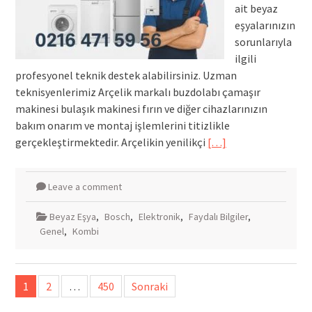
ait beyaz
eşyalarınızın
sorunlarıyla
ilgili
profesyonel teknik destek alabilirsiniz. Uzman
teknisyenlerimiz Arçelik markalı buzdolabı çamaşır
makinesi bulaşık makinesi fırın ve diğer cihazlarınızın
bakım onarım ve montaj işlemlerini titizlikle
gerçekleştirmektedir. Arçelikin yenilikçi
[…]
Leave a comment
Beyaz Eşya
,
Bosch
,
Elektronik
,
Faydalı Bilgiler
,
Genel
,
Kombi
Yazı
1
2
…
450
Sonraki
sayfalandırması