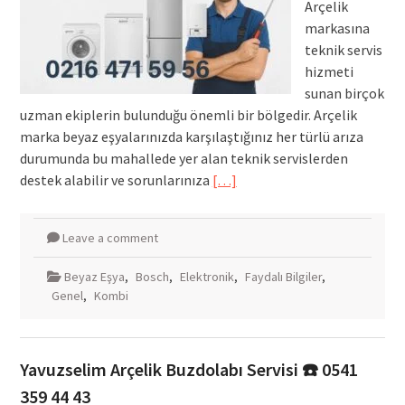
Arçelik
markasına
teknik servis
hizmeti
sunan birçok
uzman ekiplerin bulunduğu önemli bir bölgedir. Arçelik
marka beyaz eşyalarınızda karşılaştığınız her türlü arıza
durumunda bu mahallede yer alan teknik servislerden
destek alabilir ve sorunlarınıza
[…]
Leave a comment
Beyaz Eşya
,
Bosch
,
Elektronik
,
Faydalı Bilgiler
,
Genel
,
Kombi
Yavuzselim Arçelik Buzdolabı Servisi ☎️ 0541
359 44 43