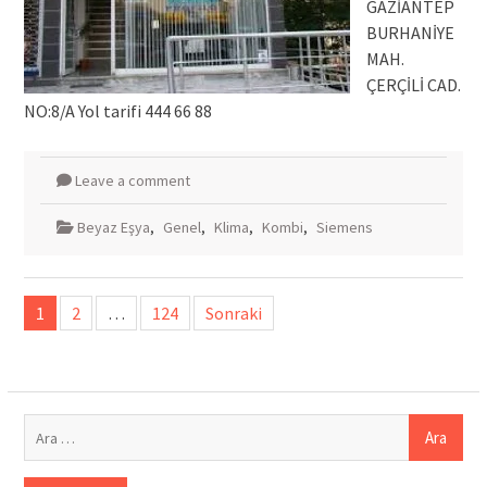
GAZİANTEP
BURHANİYE
MAH.
ÇERÇİLİ CAD.
NO:8/A Yol tarifi 444 66 88
Leave a comment
Beyaz Eşya
,
Genel
,
Klima
,
Kombi
,
Siemens
Yazı
1
2
…
124
Sonraki
sayfalandırması
Arama: