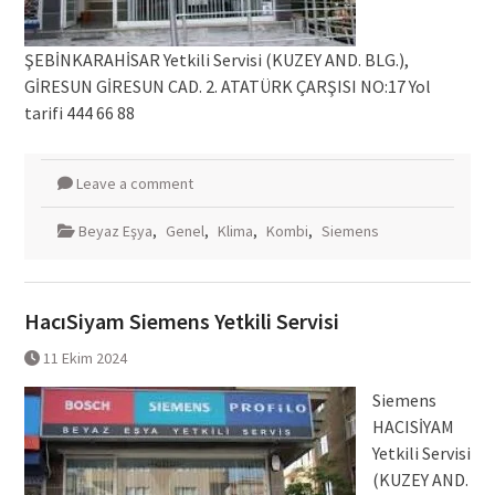
ŞEBİNKARAHİSAR Yetkili Servisi (KUZEY AND. BLG.),
GİRESUN GİRESUN CAD. 2. ATATÜRK ÇARŞISI NO:17 Yol
tarifi 444 66 88
Leave a comment
Beyaz Eşya
,
Genel
,
Klima
,
Kombi
,
Siemens
HacıSiyam Siemens Yetkili Servisi
11 Ekim 2024
Siemens
HACISİYAM
Yetkili Servisi
(KUZEY AND.