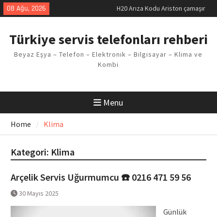
makinesi Sorunu
Skip
08 Ağu, 2026
LG kombi E2 Arızası Çözümü
to
Arçelik buzdolabı F5 Hatası
content
Çözüm Yöntemleri
Türkiye servis telefonları rehberi
Vaillant çamaşır makinesi E03
Arıza Kodu
Beyaz Eşya – Telefon – Elektronik – Bilgisayar – Klima ve
Ferroli klima E3 Arızası Çözümü
Kombi
Menu
Home
Klima
Kategori:
Klima
Arçelik Servis Uğurmumcu ☎️ 0216 471 59 56
30 Mayıs 2025
Günlük