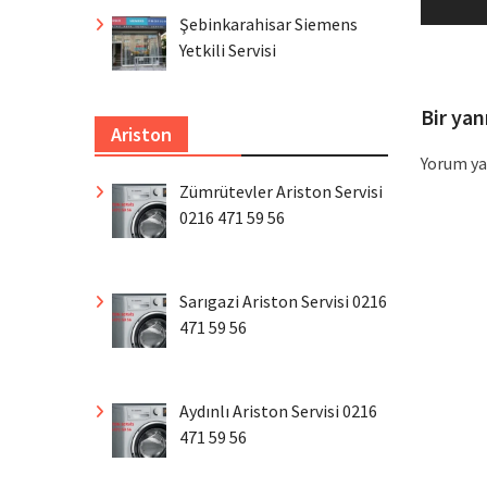
pos
Şebinkarahisar Siemens
Yetkili Servisi
Bir yan
Ariston
Yorum ya
Zümrütevler Ariston Servisi
0216 471 59 56
Sarıgazi Ariston Servisi 0216
471 59 56
Aydınlı Ariston Servisi 0216
471 59 56