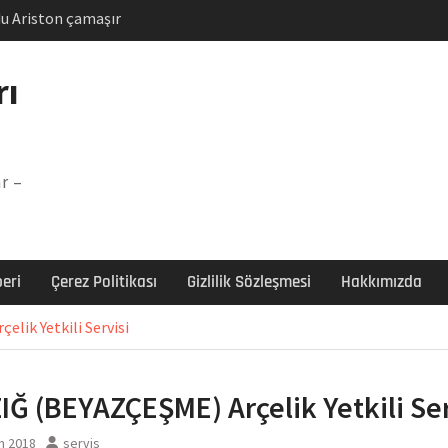
u Ariston çamaşır
unu
Arızası Çözümü
rı
labı F5 Hatası Çözüm
şır makinesi E03 Arıza
r –
 E3 Arızası Çözümü
eri
Çerez Politikası
Gizlilik Sözleşmesi
Hakkımızda
lik Yetkili Servisi
IĞ (BEYAZÇEŞME) Arçelik Yetkili Ser
n 2018
servis