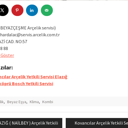
BEYAZÇEŞME Arçelik servisi)
hardalac@servis.arcelik.com.tr
Zİ CAD. NO:57
98 88
 Göster
azılar:
ılar Arçelik Yetkili Servisi Elazığ
öprü Bosch Yetkili Servisi
lik
,
Beyaz Eşya
,
Klima
,
Kombi
vious
Next
ZIĞ ( NAİLBEY ) Arçelik Yetkili
Kovancılar Arçelik Yetkili Se
mesi