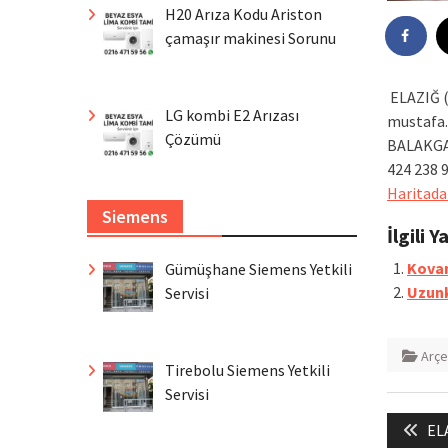
H20 Arıza Kodu Ariston
çamaşır makinesi Sorunu
ELAZIĞ (
LG kombi E2 Arızası
mustafa.
Çözümü
BALAKGA
424 238 
Haritada
Siemens
İlgili Y
Kovanc
Gümüşhane Siemens Yetkili
Uzunk
Servisi
Arçe
Tirebolu Siemens Yetkili
Servisi
Yazı
Pre
ELA
gezin