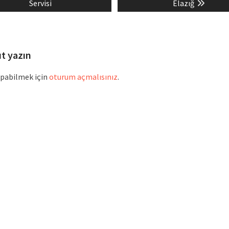
t:
post:
Servisi
Elazığ
ıt yazın
pabilmek için
oturum açmalısınız
.