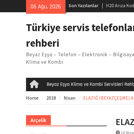
Skip
Son Yazılanlar
H20 Arıza Kod
06 Ağu, 2026
to
makinesi Sor
content
LG kombi E2 
Türkiye servis telefonla
Arçelik buzdo
Yöntemleri
rehberi
Vaillant çama
Kodu
Beyaz Eşya – Telefon – Elektronik – Bilgisaya
Ferroli klima
Klima ve Kombi
Beyaz Eşya Klima ve Kombi Servisleri Rehb
Home
Home
2018
Nisan
ELAZIĞ (BEYAZÇEŞME) Arçe
ELAZ
Arçelik
18 Nisa