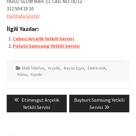
YAVUZ SELİM MAH. 11. CAD. NO:7A/12
312 504 10 10
Haritada Göster
İlgili Yazılar:
Cebeci Arçelik Yetkili Servisi
Polatlı Samsung Yetkili Servisi
Akıllı Telefon
,
Arçelik
,
Beyaz Eşya
,
Elektronik
,
Klima
,
Kombi
Yazı
Previous
Next
Etimesgut Arçelik
Bayburt Samsung Yetkili
gezinmesi
post:
post:
Yetkili Servisi
Servisi