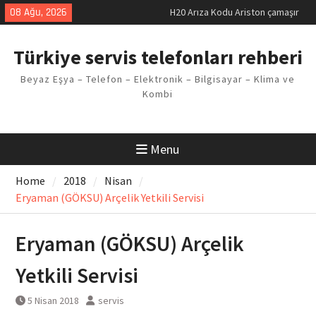
Skip
08 Ağu, 2026
H20 Arıza Kodu Ariston çamaşır
to
makinesi Sorunu
content
LG kombi E2 Arızası Çözümü
Türkiye servis telefonları rehberi
Arçelik buzdolabı F5 Hatası
Çözüm Yöntemleri
Beyaz Eşya – Telefon – Elektronik – Bilgisayar – Klima ve
Vaillant çamaşır makinesi E03
Kombi
Arıza Kodu
Ferroli klima E3 Arızası Çözümü
Menu
Home
2018
Nisan
Eryaman (GÖKSU) Arçelik Yetkili Servisi
Eryaman (GÖKSU) Arçelik
Yetkili Servisi
5 Nisan 2018
servis