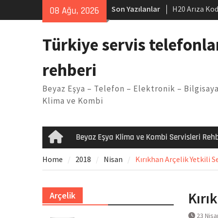
Skip
Son Yazılanlar
H20 Arıza Kod
08 Ağu, 2026
to
makinesi Sor
content
LG kombi E2 
Türkiye servis telefonla
Arçelik buzdo
Yöntemleri
rehberi
Vaillant çama
Kodu
Beyaz Eşya – Telefon – Elektronik – Bilgisaya
Ferroli klima
Klima ve Kombi
Beyaz Eşya Klima ve Kombi Servisleri Rehb
Home
Home
2018
Nisan
Kırıkhan Arçelik Yetkili Se
Kırık
Arçelik
23 Nisa