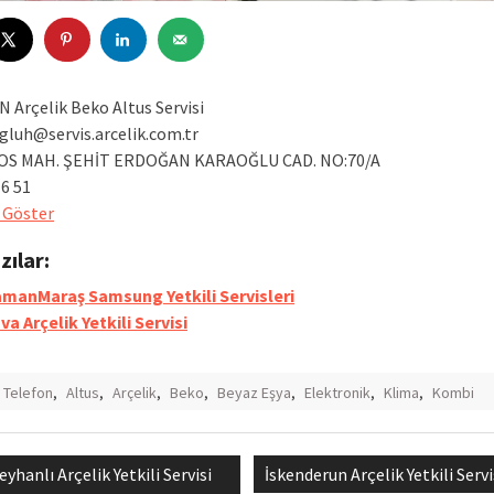
 Arçelik Beko Altus Servisi
gluh@servis.arcelik.com.tr
S MAH. ŞEHİT ERDOĞAN KARAOĞLU CAD. NO:70/A
16 51
 Göster
azılar:
manMaraş Samsung Yetkili Servisleri
va Arçelik Yetkili Servisi
ı Telefon
,
Altus
,
Arçelik
,
Beko
,
Beyaz Eşya
,
Elektronik
,
Klima
,
Kombi
revious
Next
eyhanlı Arçelik Yetkili Servisi
İskenderun Arçelik Yetkili Servi
mesi