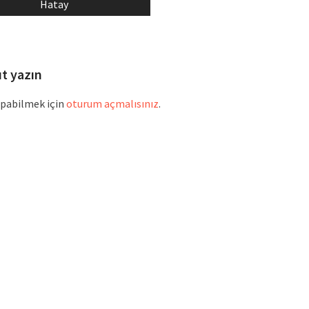
ost:
post:
Hatay
ıt yazın
pabilmek için
oturum açmalısınız
.