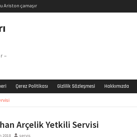
u Ariston çamaşır
unu
Arızası Çözümü
rı
labı F5 Hatası Çözüm
şır makinesi E03 Arıza
r –
 E3 Arızası Çözümü
eri
Çerez Politikası
Gizlilik Sözleşmesi
Hakkımızda
rvisi
han Arçelik Yetkili Servisi
n 2018
servis