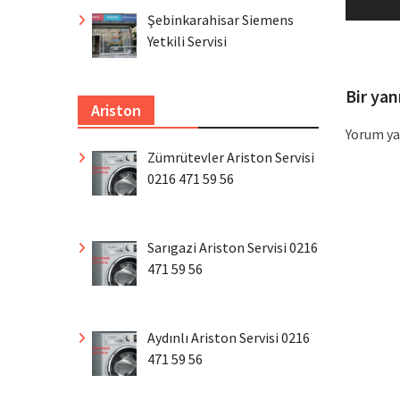
p
Şebinkarahisar Siemens
Yetkili Servisi
Bir yan
Ariston
Yorum ya
Zümrütevler Ariston Servisi
0216 471 59 56
Sarıgazi Ariston Servisi 0216
471 59 56
Aydınlı Ariston Servisi 0216
471 59 56