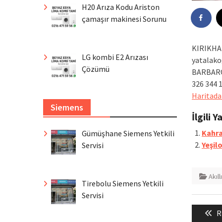
H20 Arıza Kodu Ariston
çamaşır makinesi Sorunu
KIRIKHAN
LG kombi E2 Arızası
yatalako
Çözümü
BARBARO
326 344 
Haritada
Siemens
İlgili Y
Kahra
Gümüşhane Siemens Yetkili
Yeşilo
Servisi
Akıll
Tirebolu Siemens Yetkili
Servisi
Yazı
P
R
gezin