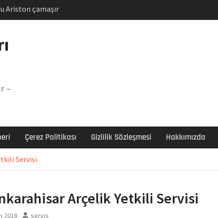
u Ariston çamaşır
unu
Arızası Çözümü
rı
labı F5 Hatası Çözüm
şır makinesi E03 Arıza
r –
 E3 Arızası Çözümü
eri
Çerez Politikası
Gizlilik Sözleşmesi
Hakkımızda
kili Servisi
nkarahisar Arçelik Yetkili Servisi
n 2018
servis