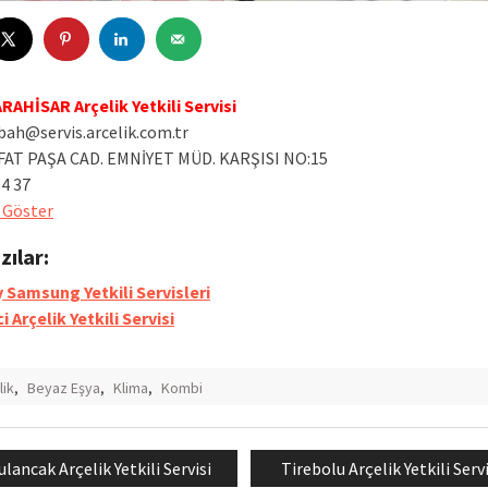
AHİSAR Arçelik Yetkili Servisi
ah@servis.arcelik.com.tr
FAT PAŞA CAD. EMNİYET MÜD. KARŞISI NO:15
34 37
 Göster
azılar:
 Samsung Yetkili Servisleri
 Arçelik Yetkili Servisi
lik
,
Beyaz Eşya
,
Klima
,
Kombi
revious
Next
ulancak Arçelik Yetkili Servisi
Tirebolu Arçelik Yetkili Servi
mesi