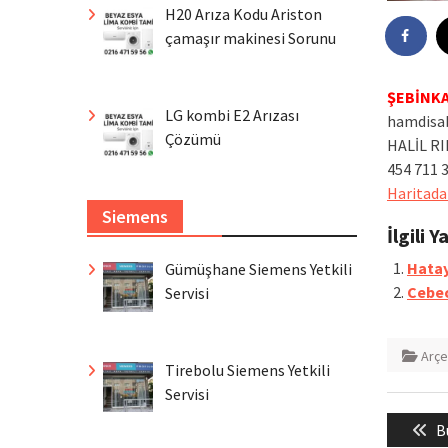
H20 Arıza Kodu Ariston
çamaşır makinesi Sorunu
ŞEBİNKAR
LG kombi E2 Arızası
hamdisab
Çözümü
HALİL RI
454 711 
Haritada
Siemens
İlgili Y
Hatay
Gümüşhane Siemens Yetkili
Cebeci
Servisi
Arçe
Tirebolu Siemens Yetkili
Servisi
Yazı
P
B
gezin