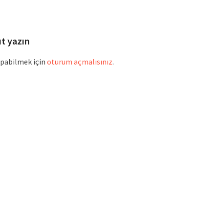
ost:
post:
ıt yazın
pabilmek için
oturum açmalısınız
.