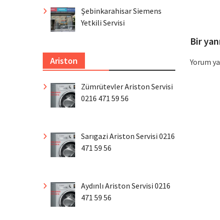
p
Şebinkarahisar Siemens
Yetkili Servisi
Bir yan
Ariston
Yorum ya
Zümrütevler Ariston Servisi
0216 471 59 56
Sarıgazi Ariston Servisi 0216
471 59 56
Aydınlı Ariston Servisi 0216
471 59 56