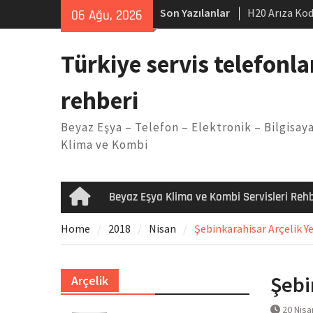
Skip
Son Yazılanlar
H20 Arıza Kod
06 Ağu, 2026
to
makinesi Sor
content
LG kombi E2 
Türkiye servis telefonla
Arçelik buzdo
Yöntemleri
rehberi
Vaillant çama
Kodu
Beyaz Eşya – Telefon – Elektronik – Bilgisaya
Ferroli klima
Klima ve Kombi
Beyaz Eşya Klima ve Kombi Servisleri Rehb
Home
Home
2018
Nisan
Şebinkarahisar Arçelik Yet
Şebi
Arçelik
20 Nisa