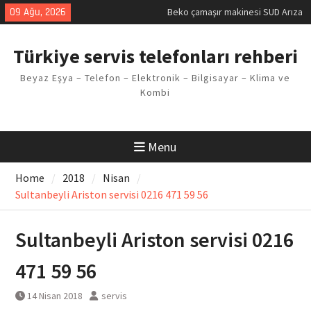
Skip
09 Ağu, 2026
Beko çamaşır makinesi SUD Arıza
to
Kodu
content
Demirdöküm buzdolabı E1 Arıza
Türkiye servis telefonları rehberi
Kodu
Demirdöküm çamaşır makinesi E5
Beyaz Eşya – Telefon – Elektronik – Bilgisayar – Klima ve
Arızası Çözümü
Kombi
E02 Arıza Kodu Regal kombi
Sorunu
Viessmann kombi F3 Hatası
Çözüm Yöntemleri
Menu
Home
2018
Nisan
Sultanbeyli Ariston servisi 0216 471 59 56
Sultanbeyli Ariston servisi 0216
471 59 56
14 Nisan 2018
servis