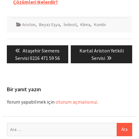
Çözümleri Nelerdir?
Ariston
,
Beyaz Eşya
,
İndesit
,
Klima
,
Kombi
Yazı
Previous
Next
Ataşehir Siemens
Kartal Ariston Yetkili
gezinmesi
post:
post:
Servisi 0216 471 59 56
Servisi
Bir yanıt yazın
Yorum yapabilmek için
oturum açmalısınız
.
Arama: