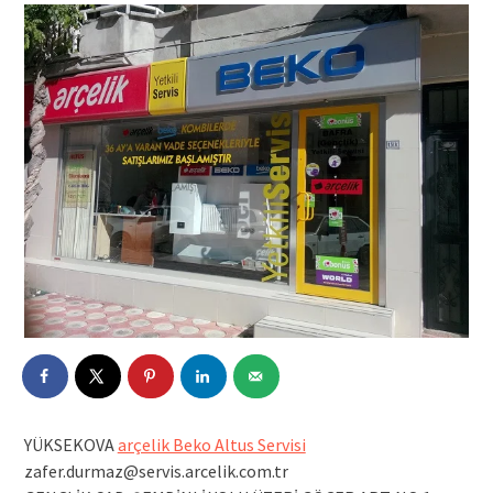
YÜKSEKOVA
arçelik Beko Altus Servisi
zafer.durmaz@servis.arcelik.com.tr