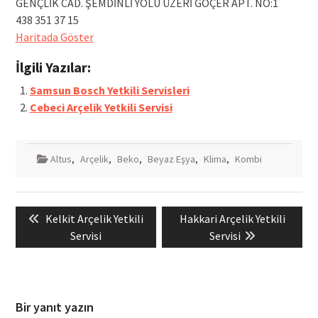
GENÇLİK CAD. ŞEMDİNLİ YOLU ÜZERİ GÖÇER APT. NO:1
438 351 37 15
Haritada Göster
İlgili Yazılar:
Samsun Bosch Yetkili Servisleri
Cebeci Arçelik Yetkili Servisi
Altus
,
Arçelik
,
Beko
,
Beyaz Eşya
,
Klima
,
Kombi
Yazı
Previous
Next
Kelkit Arçelik Yetkili
Hakkari Arçelik Yetkili
gezinmesi
post:
post:
Servisi
Servisi
Bir yanıt yazın