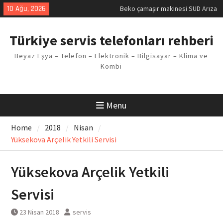
Skip
10 Ağu, 2026
Beko çamaşır makinesi SUD Arıza
to
Kodu
content
Demirdöküm buzdolabı E1 Arıza
Türkiye servis telefonları rehberi
Kodu
Demirdöküm çamaşır makinesi E5
Beyaz Eşya – Telefon – Elektronik – Bilgisayar – Klima ve
Arızası Çözümü
Kombi
E02 Arıza Kodu Regal kombi
Sorunu
Viessmann kombi F3 Hatası
Çözüm Yöntemleri
Menu
Home
2018
Nisan
Yüksekova Arçelik Yetkili Servisi
Yüksekova Arçelik Yetkili
Servisi
23 Nisan 2018
servis