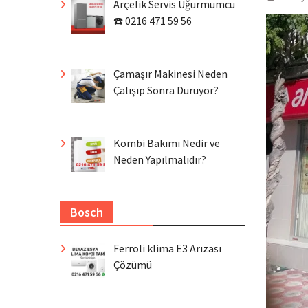
Arçelik Servis Uğurmumcu
☎️ 0216 471 59 56
Çamaşır Makinesi Neden
Çalışıp Sonra Duruyor?
Kombi Bakımı Nedir ve
Neden Yapılmalıdır?
Bosch
Ferroli klima E3 Arızası
Çözümü