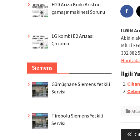
H20 Arıza Kodu Ariston
çamaşır makinesi Sorunu
ILGIN Arç
LG kombi E2 Arızası
Abidin.a
Çözümü
MİLLİ E
332 882 
Haritada
Siemens
İlgili Y
Cihan
Gümüşhane Siemens Yetkili
Cebeci
Servisi
Altu
Tirebolu Siemens Yetkili
Servisi
Yazı
Pr
Ci
gezin