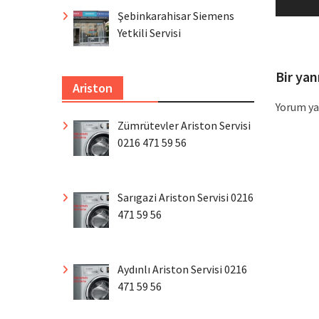
po
Şebinkarahisar Siemens
Yetkili Servisi
Bir yan
Ariston
Yorum ya
Zümrütevler Ariston Servisi
0216 471 59 56
Sarıgazi Ariston Servisi 0216
471 59 56
Aydınlı Ariston Servisi 0216
471 59 56