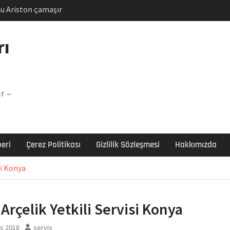
u Ariston çamaşır
unu
Arızası Çözümü
rı
labı F5 Hatası Çözüm
şır makinesi E03 Arıza
r –
 E3 Arızası Çözümü
eri
Çerez Politikası
Gizlilik Sözleşmesi
Hakkımızda
si Konya
 Arçelik Yetkili Servisi Konya
ıs 2018
servis