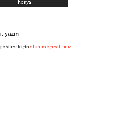
st:
post:
Konya
ıt yazın
pabilmek için
oturum açmalısınız
.