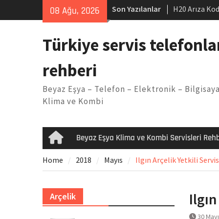
Skip
Son Yazılanlar
H20 Arıza Kod
08 Ağu, 2026
to
makinesi Sor
content
LG kombi E2 
Türkiye servis telefonla
Arçelik buzdo
Yöntemleri
rehberi
Vaillant çama
Kodu
Beyaz Eşya – Telefon – Elektronik – Bilgisaya
Ferroli klima
Klima ve Kombi
Beyaz Eşya Klima ve Kombi Servisleri Rehb
Home
Home
2018
Mayıs
Ilgın Arçelik Yetkili Servi
Ilgın
Arçelik
30 May