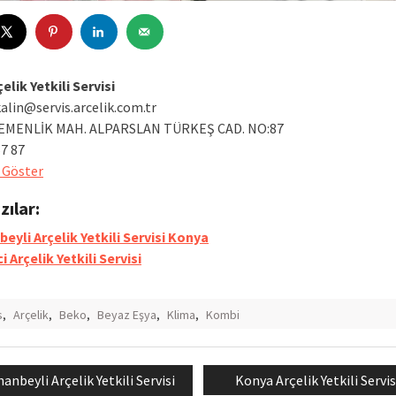
elik Yetkili Servisi
kalin@servis.arcelik.com.tr
GEMENLİK MAH. ALPARSLAN TÜRKEŞ CAD. NO:87
57 87
 Göster
azılar:
beyli Arçelik Yetkili Servisi Konya
 Arçelik Yetkili Servisi
s
,
Arçelik
,
Beko
,
Beyaz Eşya
,
Klima
,
Kombi
evious
Next
hanbeyli Arçelik Yetkili Servisi
Konya Arçelik Yetkili Servis
mesi