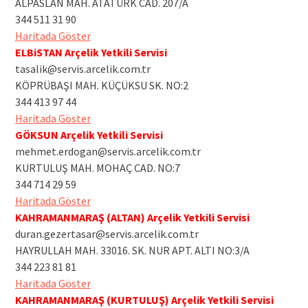
ALPASLAN MAH. ATATÜRK CAD. 207/A
344 511 31 90
Haritada Göster
ELBiSTAN Arçelik Yetkili Servisi
tasalik@servis.arcelik.com.tr
KÖPRÜBAŞI MAH. KÜÇÜKSU SK. NO:2
344 413 97 44
Haritada Göster
GÖKSUN Arçelik Yetkili Servisi
mehmet.erdogan@servis.arcelik.com.tr
KURTULUŞ MAH. MOHAÇ CAD. NO:7
344 714 29 59
Haritada Göster
KAHRAMANMARAŞ (ALTAN) Arçelik Yetkili Servisi
duran.gezertasar@servis.arcelik.com.tr
HAYRULLAH MAH. 33016. SK. NUR APT. ALTI NO:3/A
344 223 81 81
Haritada Göster
KAHRAMANMARAŞ (KURTULUŞ) Arçelik Yetkili Servisi