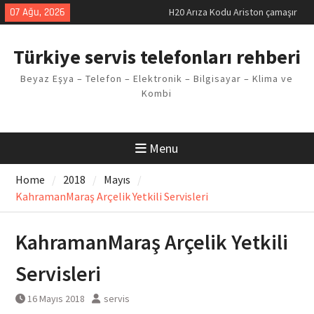
Skip
07 Ağu, 2026
H20 Arıza Kodu Ariston çamaşır
to
makinesi Sorunu
content
LG kombi E2 Arızası Çözümü
Türkiye servis telefonları rehberi
Arçelik buzdolabı F5 Hatası
Çözüm Yöntemleri
Beyaz Eşya – Telefon – Elektronik – Bilgisayar – Klima ve
Vaillant çamaşır makinesi E03
Kombi
Arıza Kodu
Ferroli klima E3 Arızası Çözümü
Menu
Home
2018
Mayıs
KahramanMaraş Arçelik Yetkili Servisleri
KahramanMaraş Arçelik Yetkili
Servisleri
16 Mayıs 2018
servis