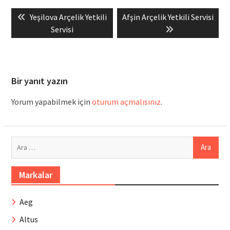
Yazı
Previous
Next
Yeşilova Arçelik Yetkili
Afşin Arçelik Yetkili Servisi
gezinmesi
post:
post:
Servisi
Bir yanıt yazın
Yorum yapabilmek için
oturum açmalısınız
.
Arama:
Markalar
Aeg
Altus