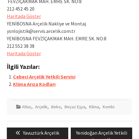
FEVZİÇAKMAK MAH. EMRE SK. NO:8
212 452 45 20
Haritada Göster
YENİBOSNA Arçelik Nakliye ve Montaj
ysnlojistik@servis.arcelik.com.tr
YENİBOSNA FEVZİÇAKMAK MAH. EMRE SK. NO:8
212 552 38 38
Haritada Göster
İlgili Yazılar:
Cebeci Arçelik Yetkili Servisi
Klima Arıza Kodları
Altus
,
Arçelik
,
Beko
,
Beyaz Eşya
,
Klima
,
Kombi
Yazı
Previous
Next
Yavuztürk Arçelik
Yenidoğan Arçelik Yetkili
gezinmesi