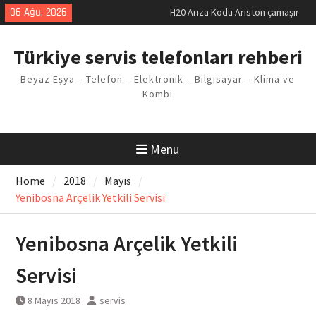
Skip
06 Ağu, 2026
H20 Arıza Kodu Ariston çamaşır
to
makinesi Sorunu
content
LG kombi E2 Arızası Çözümü
Türkiye servis telefonları rehberi
Arçelik buzdolabı F5 Hatası
Çözüm Yöntemleri
Beyaz Eşya – Telefon – Elektronik – Bilgisayar – Klima ve
Vaillant çamaşır makinesi E03
Kombi
Arıza Kodu
Ferroli klima E3 Arızası Çözümü
Menu
Home
2018
Mayıs
Yenibosna Arçelik Yetkili Servisi
Yenibosna Arçelik Yetkili
Servisi
8 Mayıs 2018
servis