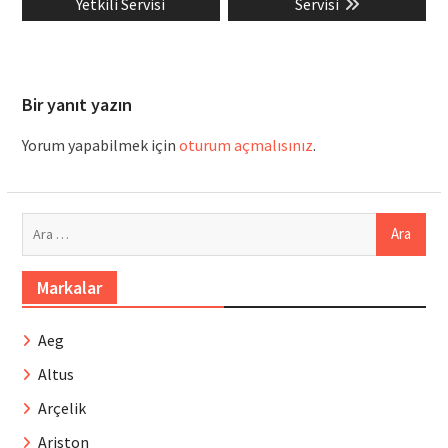
post:
post:
Yetkili Servisi
Servisi
Bir yanıt yazın
Yorum yapabilmek için
oturum açmalısınız
.
Arama:
Markalar
Aeg
Altus
Arçelik
Ariston