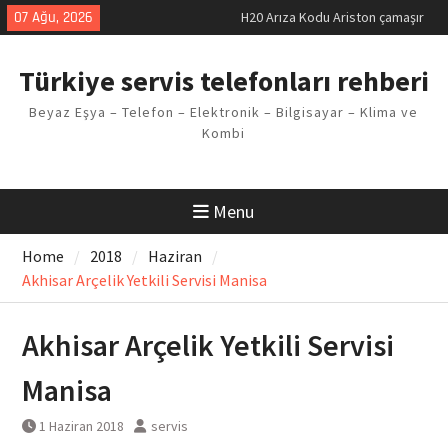
Skip
07 Ağu, 2026
H20 Arıza Kodu Ariston çamaşır
to
makinesi Sorunu
content
LG kombi E2 Arızası Çözümü
Türkiye servis telefonları rehberi
Arçelik buzdolabı F5 Hatası
Çözüm Yöntemleri
Beyaz Eşya – Telefon – Elektronik – Bilgisayar – Klima ve
Vaillant çamaşır makinesi E03
Kombi
Arıza Kodu
Ferroli klima E3 Arızası Çözümü
Menu
Home
2018
Haziran
Akhisar Arçelik Yetkili Servisi Manisa
Akhisar Arçelik Yetkili Servisi
Manisa
1 Haziran 2018
servis