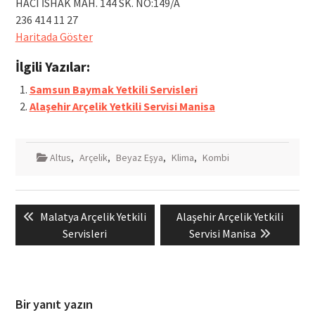
HACI İSHAK MAH. 144 SK. NO:149/A
236 414 11 27
Haritada Göster
İlgili Yazılar:
Samsun Baymak Yetkili Servisleri
Alaşehir Arçelik Yetkili Servisi Manisa
Altus
,
Arçelik
,
Beyaz Eşya
,
Klima
,
Kombi
Yazı
Previous
Next
Malatya Arçelik Yetkili
Alaşehir Arçelik Yetkili
gezinmesi
post:
post:
Servisleri
Servisi Manisa
Bir yanıt yazın