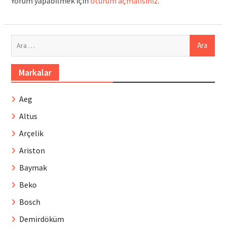
Yorum yapabilmek için
oturum açmalısınız
.
Arama:
Markalar
Aeg
Altus
Arçelik
Ariston
Baymak
Beko
Bosch
Demirdöküm