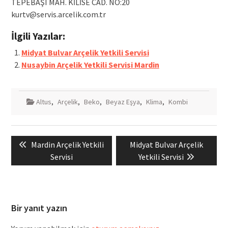
TEPEBAŞI MAH. KİLİSE CAD. NO:20
kurtv@servis.arcelik.com.tr
İlgili Yazılar:
Midyat Bulvar Arçelik Yetkili Servisi
Nusaybin Arçelik Yetkili Servisi Mardin
Altus
,
Arçelik
,
Beko
,
Beyaz Eşya
,
Klima
,
Kombi
Yazı
Previous
Next
Mardin Arçelik Yetkili
Midyat Bulvar Arçelik
gezinmesi
post:
post:
Servisi
Yetkili Servisi
Bir yanıt yazın