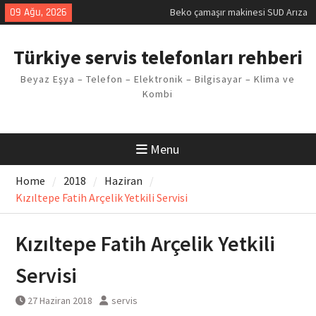
Skip
09 Ağu, 2026
Beko çamaşır makinesi SUD Arıza
to
Kodu
content
Demirdöküm buzdolabı E1 Arıza
Türkiye servis telefonları rehberi
Kodu
Demirdöküm çamaşır makinesi E5
Beyaz Eşya – Telefon – Elektronik – Bilgisayar – Klima ve
Arızası Çözümü
Kombi
E02 Arıza Kodu Regal kombi
Sorunu
Viessmann kombi F3 Hatası
Çözüm Yöntemleri
Menu
Home
2018
Haziran
Kızıltepe Fatih Arçelik Yetkili Servisi
Kızıltepe Fatih Arçelik Yetkili
Servisi
27 Haziran 2018
servis