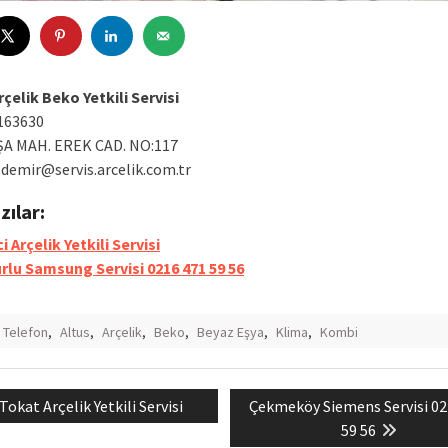
çelik Beko Yetkili Servisi
163630
ŞA MAH. EREK CAD. NO:117
demir@servis.arcelik.com.tr
azılar:
 Arçelik Yetkili Servisi
rlu Samsung Servisi 0216 471 59 56
ı Telefon
,
Altus
,
Arçelik
,
Beko
,
Beyaz Eşya
,
Klima
,
Kombi
Previous
Next
Tokat Arçelik Yetkili Servisi
Çekmeköy Siemens Servisi 02
mesi
post:
post:
59 56