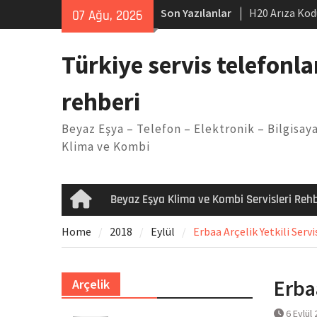
Skip
Son Yazılanlar
H20 Arıza Kod
07 Ağu, 2026
to
makinesi Sor
content
LG kombi E2 
Türkiye servis telefonla
Arçelik buzdo
Yöntemleri
rehberi
Vaillant çama
Kodu
Beyaz Eşya – Telefon – Elektronik – Bilgisaya
Ferroli klima
Klima ve Kombi
Beyaz Eşya Klima ve Kombi Servisleri Rehb
Home
Home
2018
Eylül
Erbaa Arçelik Yetkili Servi
Erbaa
Arçelik
6 Eylül