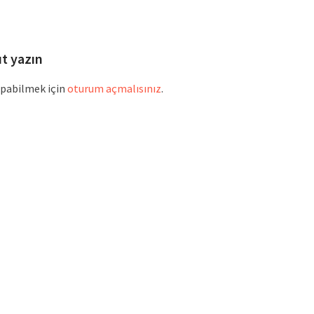
ıt yazın
pabilmek için
oturum açmalısınız
.