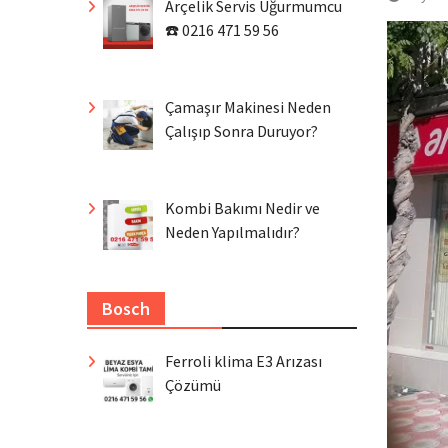
Arçelik Servis Uğurmumcu
☎️ 0216 471 59 56
Çamaşır Makinesi Neden
Çalışıp Sonra Duruyor?
Kombi Bakımı Nedir ve
Neden Yapılmalıdır?
Bosch
Ferroli klima E3 Arızası
Çözümü