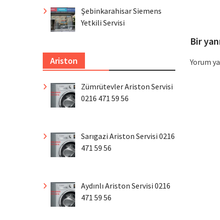
Şebinkarahisar Siemens
Yetkili Servisi
Bir yan
Ariston
Yorum ya
Zümrütevler Ariston Servisi
0216 471 59 56
Sarıgazi Ariston Servisi 0216
471 59 56
Aydınlı Ariston Servisi 0216
471 59 56