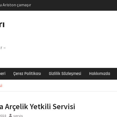
u Ariston çamaşır
unu
Arızası Çözümü
rı
labı F5 Hatası Çözüm
şır makinesi E03 Arıza
r –
 E3 Arızası Çözümü
eri
Çerez Politikası
Gizlilik Sözleşmesi
Hakkımızda
si
 Arçelik Yetkili Servisi
 2018
servis