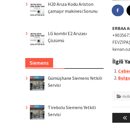
H20 Arıza Kodu Ariston
çamaşır makinesi Sorunu
ERBAA Ar
LG kombi E2 Arızası
+903567
Çözümü
FEVZİPA
kenan.oz
İlgili Y
Siemens
Cebeci
Bulgu
Gümüşhane Siemens Yetkili
Servisi
Akıll
Tirebolu Siemens Yetkili
Yazı
Servisi
gezin