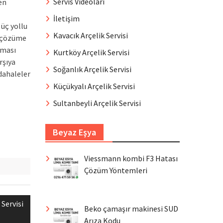
Servis Videoları
en
İletişim
 üç yollu
Kavacık Arçelik Servisi
u çözüme
lması
Kurtköy Arçelik Servisi
rşıya
Soğanlık Arçelik Servisi
dahaleler
Küçükyalı Arçelik Servisi
Sultanbeyli Arçelik Servisi
Beyaz Eşya
Viessmann kombi F3 Hatası
Çözüm Yöntemleri
Servisi
Beko çamaşır makinesi SUD
Arıza Kodu