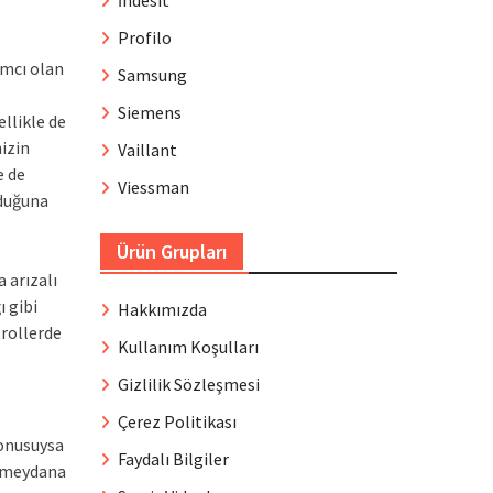
İndesit
Profilo
ımcı olan
Samsung
Siemens
ellikle de
izin
Vaillant
e de
Viessman
lduğuna
Ürün Grupları
 arızalı
 gibi
Hakkımızda
trollerde
Kullanım Koşulları
Gizlilik Sözleşmesi
Çerez Politikası
konusuysa
Faydalı Bilgiler
a meydana