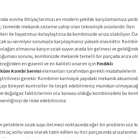
rında ısınma ihtiyaçlarımızı en modern şekilde karşılamamıza yard
, temelde mekanik sisteme sahip olan teknolojik ürünlerdir. İleri
leri ile hayatımızı kolaylaştırsa da kombinizde arıza olabiliyor. Öz
cak su vermiyor sorunuyla karşılaşmanız yüksek olasılıktır. Kombin
 olağan olmasına karşın sıcak suyun arada bir gelmesi ve geldiğind
ğuması sorunu, kombinizde mekanik temelli bir parçada arıza o
eceğinden en güvenli ve en kaliteli onarım için
Fındıklı
küm Kombi Servisi
elemanları tarafından gerekli müdahalelerin
ştirilmesi gerekir. Kombinin karmaşık yapıdaki mekanik aksamında
çayı bireysel kontroller ile tespit edebilmeniz mümkün olmayacağı
 ve doğalgaz faktörlerinin söz konusu olduğu kombinizdeki bu kon
üvenliğinizi de riske edebilirsiniz.
 peteklere sıcak suyu iletmesi noktasında eğer bir problem söz 
in üç yollu vana olarak tabir edilen su itici parçasında arızalanm