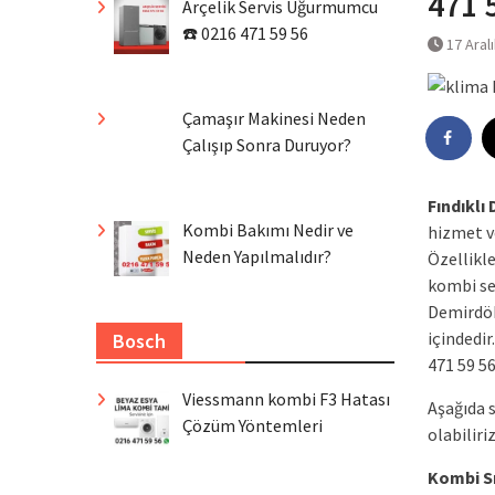
471 
Arçelik Servis Uğurmumcu
☎️ 0216 471 59 56
17 Aral
Çamaşır Makinesi Neden
Çalışıp Sonra Duruyor?
Fındıklı
Kombi Bakımı Nedir ve
hizmet v
Neden Yapılmalıdır?
Özellikle
kombi ser
Demirdök
içindedir
Bosch
471 59 5
Viessmann kombi F3 Hatası
Aşağıda s
Çözüm Yöntemleri
olabiliriz
Kombi S