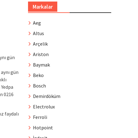
Markalar
Aeg
Altus
Arçelik
Ariston
ynı gün
Baymak
.
 aynı gün
Beko
ıklı
Bosch
i Yedpa
en 0216
Demirdöküm
Electrolux
ız faydalı
Ferroli
Hotpoint