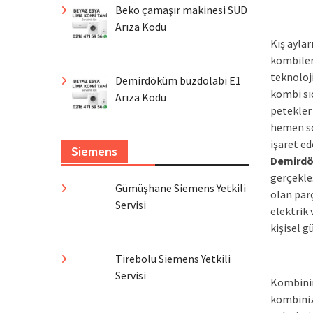
Beko çamaşır makinesi SUD
Arıza Kodu
Kış ayla
kombiler
teknoloji
Demirdöküm buzdolabı E1
kombi sı
Arıza Kodu
petekler
hemen so
işaret ed
Siemens
Demirdö
gerçekle
Gümüşhane Siemens Yetkili
olan par
Servisi
elektrik
kişisel g
Tirebolu Siemens Yetkili
Servisi
Kombinin
kombiniz