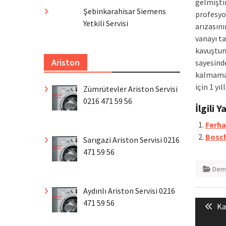
gelmişti
Şebinkarahisar Siemens
profesy
Yetkili Servisi
arızasını
vanayı t
kavuştur
Ariston
sayesinde
kalmaman
için 1 yıl
Zümrütevler Ariston Servisi
0216 471 59 56
İlgili Y
Ferha
Bosch
Sarıgazi Ariston Servisi 0216
471 59 56
Dem
Aydınlı Ariston Servisi 0216
Yazı
471 59 56
Pr
Ka
gezin
po