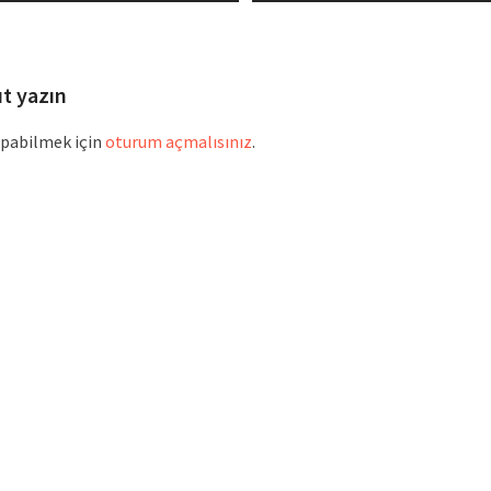
ıt yazın
pabilmek için
oturum açmalısınız
.