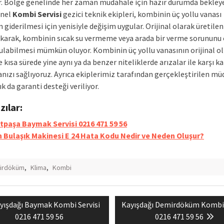
r. Bölge genelinde her zaman müdahale için hazır durumda bekley
onel
Kombi Servisi
gezici teknik ekipleri, kombinin üç yollu vanası
n giderilmesi için yenisiyle değişim uygular. Orijinal olarak üretilen
akarak, kombinin sıcak su vermeme veya arada bir verme sorunun
ulabilmesi mümkün oluyor. Kombinin üç yollu vanasının orijinal o
 kısa sürede yine aynı ya da benzer niteliklerde arızalar ile karşı ka
ızı sağlıyoruz. Ayrıca ekiplerimiz tarafından gerçekleştirilen mü
lık da garanti desteği veriliyor.
azılar:
tpaşa Baymak Servisi 0216 471 59 56
 Bulaşık Makinesi E 24 Hata Kodu Nedir ve Neden Oluşur?
irdöküm
,
Klima
,
Kombi
evious
Next
yışdağı Baymak Kombi Servisi
Kayışdağı Demirdöküm Kombi 
mesi
st:
post:
0216 471 59 56
0216 471 59 56