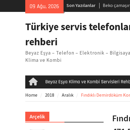
Skip
Son Yazılanlar
Beko çamaşır
09 Ağu, 2026
to
Demirdöküm b
content
Demirdöküm ç
Türkiye servis telefonla
Arızası Çözü
E02 Arıza Ko
rehberi
Viessmann ko
Yöntemleri
Beyaz Eşya – Telefon – Elektronik – Bilgisaya
Klima ve Kombi
Beyaz Eşya Klima ve Kombi Servisleri Rehb
Home
Home
2018
Aralık
Fındıklı Demirdöküm Komb
Fınd
Arçelik