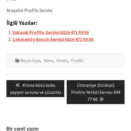
Ataşehir Profilo Servisi
İlgili Yazılar:
Yakacık Profilo Servisi 0216 471 59 56
Çekmeköy Bosch Servisi 0216 471 59 56
Beyaz Eşya
,
Klima
,
Kombi
,
Profilo
Yazı
Previous
Next
Klima kötü koku
Ümraniye (İstiklal)
gezinmesi
post:
post:
yayıyor sorunu ve çözümü
Profilo Yetkili Servisi 444
77 66
Bir yanıt yazın