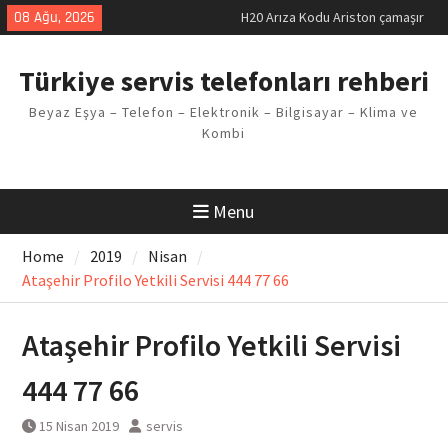
Skip
08 Ağu, 2026
H20 Arıza Kodu Ariston çamaşır
to
makinesi Sorunu
content
LG kombi E2 Arızası Çözümü
Türkiye servis telefonları rehberi
Arçelik buzdolabı F5 Hatası
Çözüm Yöntemleri
Beyaz Eşya – Telefon – Elektronik – Bilgisayar – Klima ve
Vaillant çamaşır makinesi E03
Kombi
Arıza Kodu
Ferroli klima E3 Arızası Çözümü
Menu
Home
2019
Nisan
Ataşehir Profilo Yetkili Servisi 444 77 66
Ataşehir Profilo Yetkili Servisi
444 77 66
15 Nisan 2019
servis