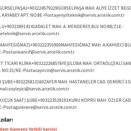
GÜRSELPAŞA)+903224579229GÜRSELPAŞA MAH. ALİYE İZZET BEGO
. KAYABEY APT. NO:
8E-Postayenyilteknik@servis.arcelik.com.tr
U+903228914141ADALET MAH. A. MENDERES BLV. NO:88/
Z1E-
eteknik@servis.arcelik.com.tr
MAHFESIĞMAZ)+903222355900MAHFESIĞMAZ MAH. A.KAHVECİ BLV
E-Postanisancif@servis.arcelik.com.tr
RT TİCARİ KLİMA+903222268576YEŞİLOBA MAH. ORTAÖLÇEKLİ SAN. 
. NO:15/
NE-Postacayircin@servis.arcelik.com.tr
 ŞUBE+903225813160ZAFER MAH. HASTANELER CAD. DEMİRCİ 3 S
ali.soyleyici@servis.arcelik.com.tr
KÜÇÜK SAAT) ŞUBE+903223529191KURU KÖPRÜ MAH. ÖZLER CAD.
E-Postagulenere@servis.arcelik.com.tr
azılar:
dem Siemens Yetkili Servisi