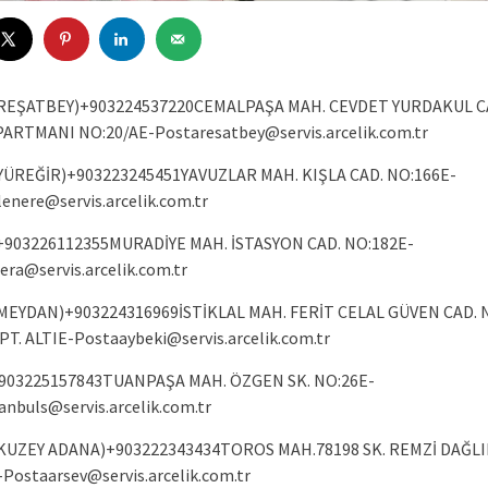
REŞATBEY)+903224537220CEMALPAŞA MAH. CEVDET YURDAKUL C
PARTMANI NO:20/
AE-Postaresatbey@servis.arcelik.com.tr
YÜREĞİR)+903223245451YAVUZLAR MAH. KIŞLA CAD. NO:
166E-
enere@servis.arcelik.com.tr
903226112355MURADİYE MAH. İSTASYON CAD. NO:
182E-
era@servis.arcelik.com.tr
MEYDAN)+903224316969İSTİKLAL MAH. FERİT CELAL GÜVEN CAD. 
PT.
ALTIE-Postaaybeki@servis.arcelik.com.tr
03225157843TUANPAŞA MAH. ÖZGEN SK. NO:
26E-
anbuls@servis.arcelik.com.tr
KUZEY ADANA)+903222343434TOROS MAH.78198 SK. REMZİ DAĞLI
Postaarsev@servis.arcelik.com.tr