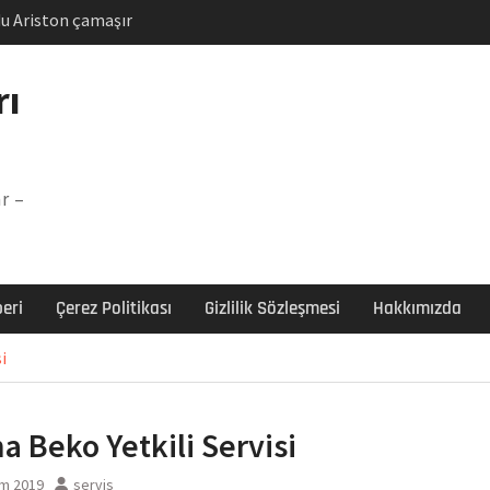
u Ariston çamaşır
unu
Arızası Çözümü
rı
labı F5 Hatası Çözüm
şır makinesi E03 Arıza
r –
 E3 Arızası Çözümü
eri
Çerez Politikası
Gizlilik Sözleşmesi
Hakkımızda
i
a Beko Yetkili Servisi
ım 2019
servis