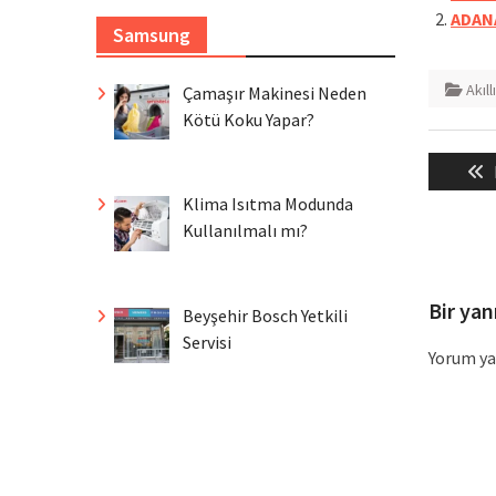
ADANA
Samsung
Akıll
Çamaşır Makinesi Neden
Kötü Koku Yapar?
Yazı
gezin
Klima Isıtma Modunda
Kullanılmalı mı?
Bir yan
Beyşehir Bosch Yetkili
Servisi
Yorum ya