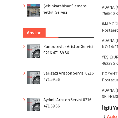
Şebinkarahisar Siemens
ADANA (
Yetkili Servisi
75650 SK
İMAMOĞL
Postaerc
Ariston
ADANA (
Zümrütevler Ariston Servisi
NO:14/
E
0216 471 59 56
YEŞİLYU
46239 SK
Sarıgazi Ariston Servisi 0216
POZANTI
471 59 56
Postacum
ADANA (
SK. NO:
3
Aydınlı Ariston Servisi 0216
471 59 56
İlgili Y
Acıba