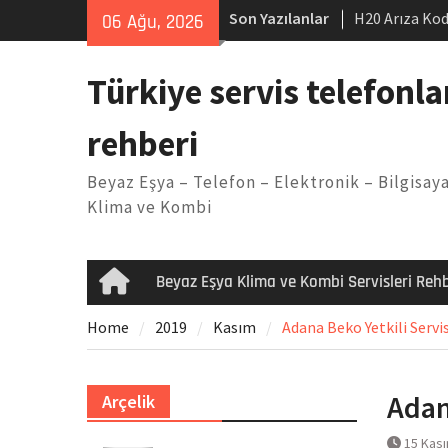
Skip
Son Yazılanlar
H20 Arıza Kod
06 Ağu, 2026
to
makinesi Sor
content
LG kombi E2 
Türkiye servis telefonla
Arçelik buzdo
Yöntemleri
rehberi
Vaillant çama
Kodu
Beyaz Eşya – Telefon – Elektronik – Bilgisaya
Ferroli klima
Klima ve Kombi
Beyaz Eşya Klima ve Kombi Servisleri Rehb
Home
Home
2019
Kasım
Adana Beko Yetkili Servis
Adan
Arçelik
15 Kas