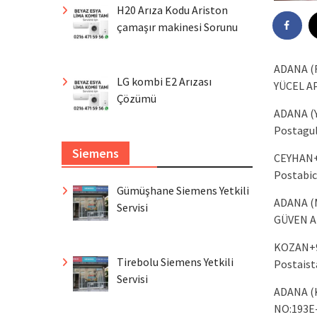
H20 Arıza Kodu Ariston
çamaşır makinesi Sorunu
ADANA (
LG kombi E2 Arızası
YÜCEL A
Çözümü
ADANA (
Postagul
Siemens
CEYHAN+
Postabic
Gümüşhane Siemens Yetkili
ADANA (
Servisi
GÜVEN A
KOZAN+9
Tirebolu Siemens Yetkili
Postaist
Servisi
ADANA (
NO:
193E-