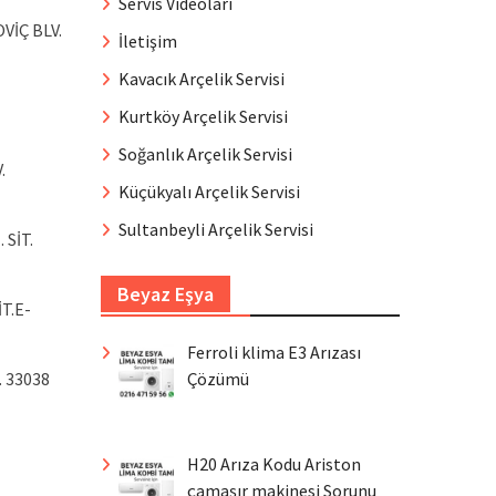
Servis Videoları
VİÇ BLV.
İletişim
Kavacık Arçelik Servisi
Kurtköy Arçelik Servisi
Soğanlık Arçelik Servisi
.
Küçükyalı Arçelik Servisi
Sultanbeyli Arçelik Servisi
SİT.
Beyaz Eşya
İ
T.E-
Ferroli klima E3 Arızası
 33038
Çözümü
H20 Arıza Kodu Ariston
çamaşır makinesi Sorunu