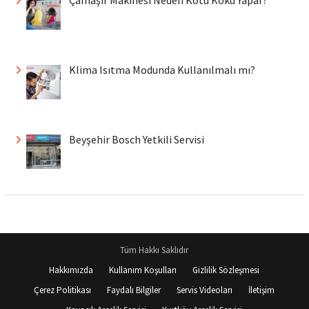
Çamaşır Makinesi Neden Kötü Koku Yapar?
Klima Isıtma Modunda Kullanılmalı mı?
Beyşehir Bosch Yetkili Servisi
Tüm Hakkı Saklıdır
Hakkımızda
Kullanım Koşulları
Gizlilik Sözleşmesi
Çerez Politikası
Faydalı Bilgiler
Servis Videoları
İletişim