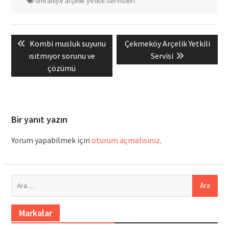
ümraniye arçelik yetkili servisleri
Yazı
Previous
Next
Kombi musluk suyunu
Çekmeköy Arçelik Yetkili
gezinmesi
post:
post:
ısıtmıyor sorunu ve
Servisi
çözümü
Bir yanıt yazın
Yorum yapabilmek için
oturum açmalısınız
.
Arama:
Markalar