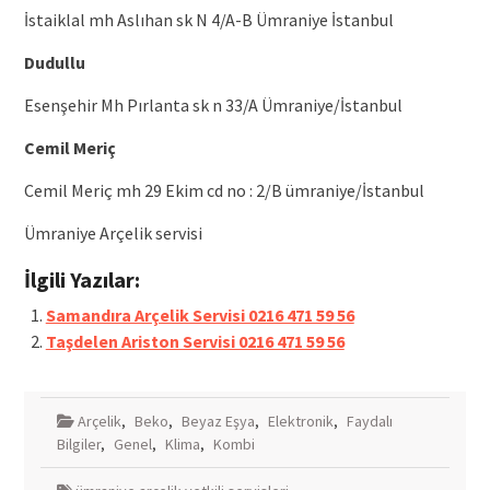
İstaiklal mh Aslıhan sk N 4/A-B Ümraniye İstanbul
Dudullu
Esenşehir Mh Pırlanta sk n 33/A Ümraniye/İstanbul
Cemil Meriç
Cemil Meriç mh 29 Ekim cd no : 2/B ümraniye/İstanbul
Ümraniye Arçelik servisi
İlgili Yazılar:
Samandıra Arçelik Servisi 0216 471 59 56
Taşdelen Ariston Servisi 0216 471 59 56
Arçelik
,
Beko
,
Beyaz Eşya
,
Elektronik
,
Faydalı
Bilgiler
,
Genel
,
Klima
,
Kombi