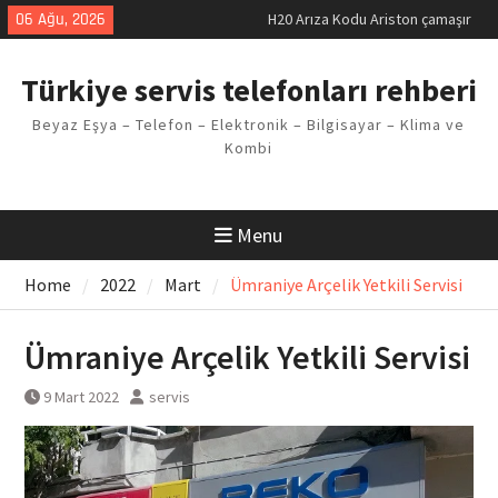
Skip
06 Ağu, 2026
H20 Arıza Kodu Ariston çamaşır
to
makinesi Sorunu
content
LG kombi E2 Arızası Çözümü
Türkiye servis telefonları rehberi
Arçelik buzdolabı F5 Hatası
Çözüm Yöntemleri
Beyaz Eşya – Telefon – Elektronik – Bilgisayar – Klima ve
Vaillant çamaşır makinesi E03
Kombi
Arıza Kodu
Ferroli klima E3 Arızası Çözümü
Menu
Home
2022
Mart
Ümraniye Arçelik Yetkili Servisi
Ümraniye Arçelik Yetkili Servisi
9 Mart 2022
servis