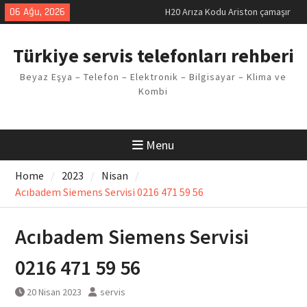
Skip
makinesi Sorunu
06 Ağu, 2026
to
LG kombi E2 Arızası Çözümü
content
Arçelik buzdolabı F5 Hatası
Türkiye servis telefonları rehberi
Çözüm Yöntemleri
Vaillant çamaşır makinesi E03
Beyaz Eşya – Telefon – Elektronik – Bilgisayar – Klima ve
Arıza Kodu
Kombi
Ferroli klima E3 Arızası Çözümü
Menu
Home
2023
Nisan
Acıbadem Siemens Servisi 0216 471 59 56
Acıbadem Siemens Servisi
0216 471 59 56
20 Nisan 2023
servis