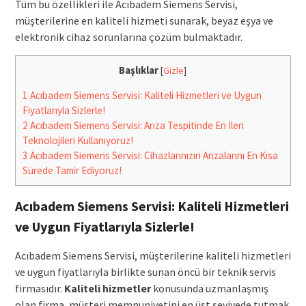
Tüm bu özellikleri ile Acıbadem Siemens Servisi,
müşterilerine en kaliteli hizmeti sunarak, beyaz eşya ve
elektronik cihaz sorunlarına çözüm bulmaktadır.
Başlıklar
[
Gizle
]
1
Acıbadem Siemens Servisi: Kaliteli Hizmetleri ve Uygun
Fiyatlarıyla Sizlerle!
2
Acıbadem Siemens Servisi: Arıza Tespitinde En İleri
Teknolojileri Kullanıyoruz!
3
Acıbadem Siemens Servisi: Cihazlarınızın Arızalarını En Kısa
Sürede Tamir Ediyoruz!
Acıbadem Siemens Servisi: Kaliteli Hizmetleri
ve Uygun Fiyatlarıyla Sizlerle!
Acıbadem Siemens Servisi, müşterilerine kaliteli hizmetleri
ve uygun fiyatlarıyla birlikte sunan öncü bir teknik servis
firmasıdır.
Kaliteli hizmetler
konusunda uzmanlaşmış
olan firma, müşteri memnuniyetini en üst seviyede tutmak