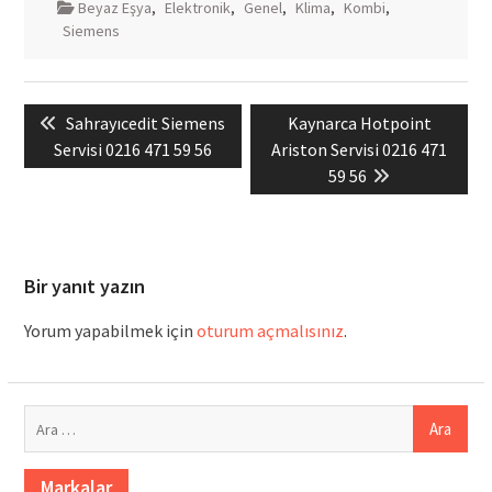
Beyaz Eşya
,
Elektronik
,
Genel
,
Klima
,
Kombi
,
Siemens
Yazı
Previous
Next
Sahrayıcedit Siemens
Kaynarca Hotpoint
gezinmesi
post:
post:
Servisi 0216 471 59 56
Ariston Servisi 0216 471
59 56
Bir yanıt yazın
Yorum yapabilmek için
oturum açmalısınız
.
Arama:
Markalar