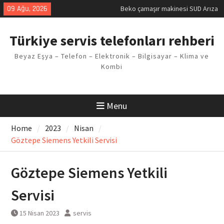
Skip
09 Ağu, 2026
Beko çamaşır makinesi SUD Arıza
to
Kodu
content
Demirdöküm buzdolabı E1 Arıza
Türkiye servis telefonları rehberi
Kodu
Demirdöküm çamaşır makinesi E5
Beyaz Eşya – Telefon – Elektronik – Bilgisayar – Klima ve
Arızası Çözümü
Kombi
E02 Arıza Kodu Regal kombi
Sorunu
Viessmann kombi F3 Hatası
Çözüm Yöntemleri
Menu
Home
2023
Nisan
Göztepe Siemens Yetkili Servisi
Göztepe Siemens Yetkili
Servisi
15 Nisan 2023
servis