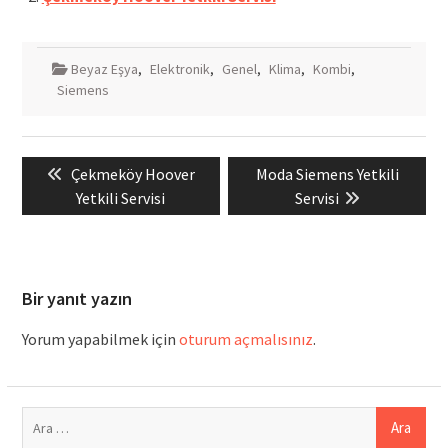
Beyaz Eşya
,
Elektronik
,
Genel
,
Klima
,
Kombi
,
Siemens
Yazı
Previous
Next
Çekmeköy Hoover
Moda Siemens Yetkili
gezinmesi
post:
post:
Yetkili Servisi
Servisi
Bir yanıt yazın
Yorum yapabilmek için
oturum açmalısınız
.
Arama: