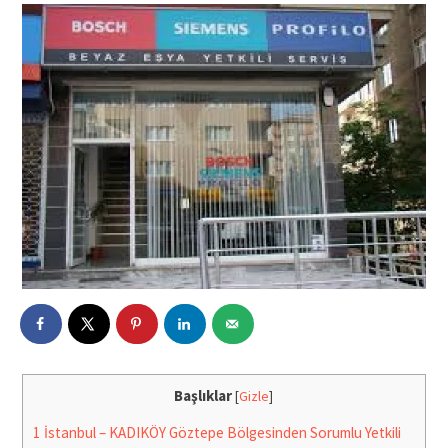
Başlıklar
[
Gizle
]
1
İstanbul – KADIKÖY Göztepe Bölgesinden Sorumlu Yetkili