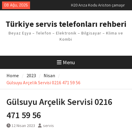
Skip
08 Ağu, 2026
H20 Arıza Kodu Ariston çamaşır
to
makinesi Sorunu
content
LG kombi E2 Arızası Çözümü
Türkiye servis telefonları rehberi
Arçelik buzdolabı F5 Hatası
Çözüm Yöntemleri
Beyaz Eşya – Telefon – Elektronik – Bilgisayar – Klima ve
Vaillant çamaşır makinesi E03
Kombi
Arıza Kodu
Ferroli klima E3 Arızası Çözümü
Menu
Home
2023
Nisan
Gülsuyu Arçelik Servisi 0216 471 59 56
Gülsuyu Arçelik Servisi 0216
471 59 56
12 Nisan 2023
servis