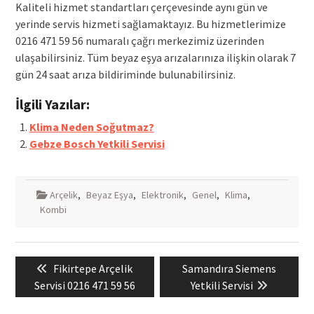
Kaliteli hizmet standartları çerçevesinde aynı gün ve
yerinde servis hizmeti sağlamaktayız. Bu hizmetlerimize
0216 471 59 56 numaralı çağrı merkezimiz üzerinden
ulaşabilirsiniz. Tüm beyaz eşya arızalarınıza ilişkin olarak 7
gün 24 saat arıza bildiriminde bulunabilirsiniz.
İlgili Yazılar:
Klima Neden Soğutmaz?
Gebze Bosch Yetkili Servisi
Arçelik
,
Beyaz Eşya
,
Elektronik
,
Genel
,
Klima
,
Kombi
Yazı
Previous
Next
Fikirtepe Arçelik
Samandıra Siemens
gezinmesi
post:
post:
Servisi 0216 471 59 56
Yetkili Servisi