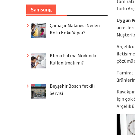
tamiratı 
türlü Arç
Samsung
Uygun Fi
Çamaşır Makinesi Neden
ücretleri
Kötü Koku Yapar?
Müşteril
Arçelik 
iletişim
Klima Isıtma Modunda
çözümü s
Kullanılmalı mı?
Tamirat 
ürünleri
Beyşehir Bosch Yetkili
Kavakpın
Servisi
için çok
Arçelik ü