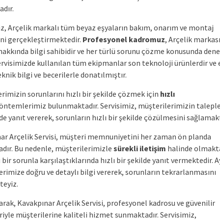
dır.
iz, Arçelik markalı tüm beyaz eşyaların bakım, onarım ve montaj
ini gerçekleştirmektedir.
Profesyonel kadromuz
, Arçelik markas
 hakkında bilgi sahibidir ve her türlü sorunu çözme konusunda deney
servisimizde kullanılan tüm ekipmanlar son teknoloji ürünlerdir ve 
knik bilgi ve becerilerle donatılmıştır.
rimizin sorunlarını hızlı bir şekilde çözmek için
hızlı
öntemlerimiz bulunmaktadır. Servisimiz, müşterilerimizin taleple
de yanıt vererek, sorunların hızlı bir şekilde çözülmesini sağlamakt
ar Arçelik Servisi, müşteri memnuniyetini her zaman ön planda
dır. Bu nedenle, müşterilerimizle
sürekli iletişim
halinde olmakt
bir sorunla karşılaştıklarında hızlı bir şekilde yanıt vermektedir. A
rimize doğru ve detaylı bilgi vererek, sorunların tekrarlanmasını
eyiz.
rak, Kavakpınar Arçelik Servisi, profesyonel kadrosu ve güvenilir
iyle müşterilerine kaliteli hizmet sunmaktadır. Servisimiz,