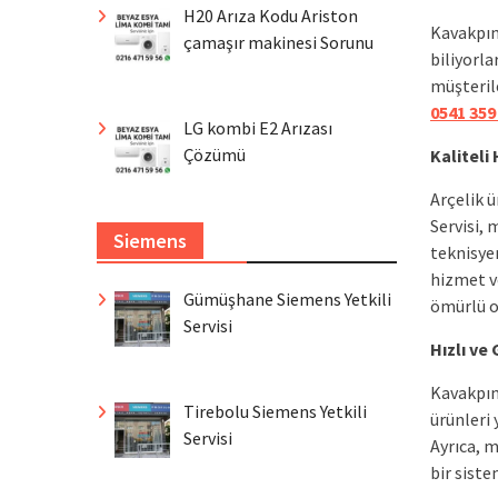
H20 Arıza Kodu Ariston
Kavakpına
çamaşır makinesi Sorunu
biliyorla
müşterile
0541 359
LG kombi E2 Arızası
Çözümü
Kaliteli
Arçelik 
Servisi,
Siemens
teknisyen
hizmet ve
Gümüşhane Siemens Yetkili
ömürlü o
Servisi
Hızlı ve
Kavakpına
Tirebolu Siemens Yetkili
ürünleri 
Servisi
Ayrıca, 
bir siste