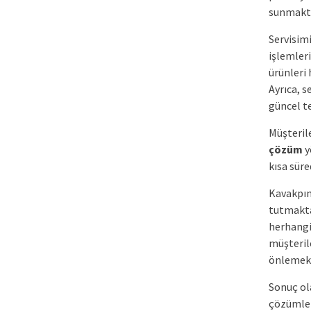
sunmakta
Servisim
işlemler
ürünleri
Ayrıca, 
güncel te
Müşterile
çözüm
y
kısa süre
Kavakpın
tutmakta
herhangi 
müşterile
önlemekt
Sonuç ola
çözümler