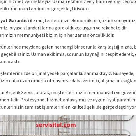
için hizmet vermekteyiz. Uzman ekibimiz ve yılların verdiği tecrüb
elik ürününün tamiratını gerçekleştiriyoruz.
yat Garantisi
ile müşterilerimize ekonomik bir çözüm sunuyoruz
miz, piyasa standartlarına göre oldukça uygun ve rekabetçidir.
erimizin memnuniyeti bizim için her zaman önceliklidir.
ürünlerinde meydana gelen herhangi bir sorunla karşılaştığınızda, 
e geçebilirsiniz. Uzman ekibimiz, sorunun kaynağını tespit ederek,
unacaktır.
işlemlerimizde orijinal yedek parçalar kullanmaktayız. Bu sayede,
nizin daha uzun ömürlü olmasını ve daha verimli çalışmasını sağla
ar Arçelik Servisi olarak, müşterilerimizin memnuniyeti ve güveni
 önemlidir. Profesyonel hizmet anlayışımız ve uygun fiyat garantim
rünlerinizin tamirat işlemlerini en kaliteli şekilde gerçekleştiriyor