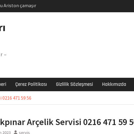
u Ariston çamaşır
unu
Arızası Çözümü
rı
labı F5 Hatası Çözüm
şır makinesi E03 Arıza
r –
 E3 Arızası Çözümü
eri
Çerez Politikası
Gizlilik Sözleşmesi
Hakkımızda
i 0216 471 59 56
kpınar Arçelik Servisi 0216 471 59 
n 2023
servis