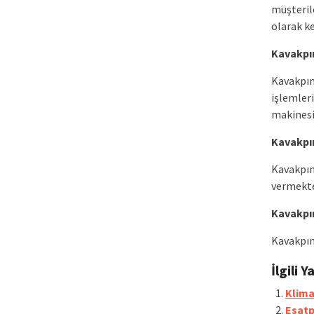
müşterile
olarak k
Kavakpın
Kavakpın
işlemler
makinesi,
Kavakpın
Kavakpına
vermekte
Kavakpın
Kavakpına
İlgili Y
Klim
Esatp