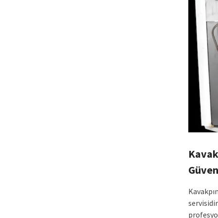
Kavakp
Güven
Kavakpına
servisidi
profesyo