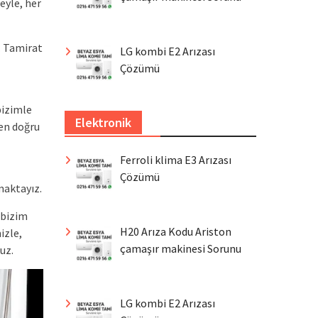
eyle, her
. Tamirat
LG kombi E2 Arızası
Çözümü
bizimle
Elektronik
 en doğru
Ferroli klima E3 Arızası
Çözümü
maktayız.
 bizim
H20 Arıza Kodu Ariston
izle,
çamaşır makinesi Sorunu
uz.
LG kombi E2 Arızası