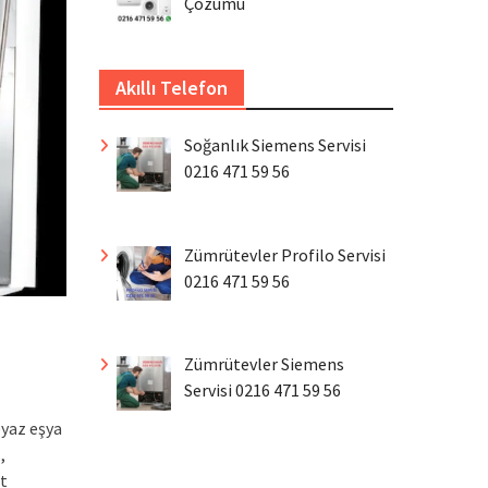
Çözümü
Akıllı Telefon
Soğanlık Siemens Servisi
0216 471 59 56
Zümrütevler Profilo Servisi
0216 471 59 56
Zümrütevler Siemens
Servisi 0216 471 59 56
eyaz eşya
,
et