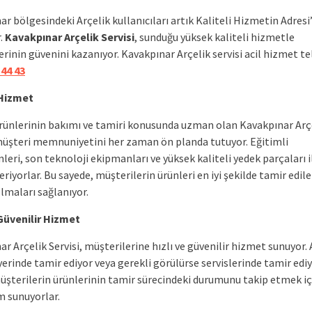
r bölgesindeki Arçelik kullanıcıları artık Kaliteli Hizmetin Adresi
r.
Kavakpınar Arçelik Servisi
, sunduğu yüksek kaliteli hizmetle
rinin güvenini kazanıyor. Kavakpınar Arçelik servisi acil hizmet te
 44 43
 Hizmet
ürünlerinin bakımı ve tamiri konusunda uzman olan Kavakpınar Arç
 müşteri memnuniyetini her zaman ön planda tutuyor. Eğitimli
leri, son teknoloji ekipmanları ve yüksek kaliteli yedek parçaları i
riyorlar. Bu sayede, müşterilerin ürünleri en iyi şekilde tamir edil
lmaları sağlanıyor.
 Güvenilir Hizmet
r Arçelik Servisi, müşterilerine hızlı ve güvenilir hizmet sunuyor. 
yerinde tamir ediyor veya gerekli görülürse servislerinde tamir ediy
müşterilerin ürünlerinin tamir sürecindeki durumunu takip etmek iç
m sunuyorlar.