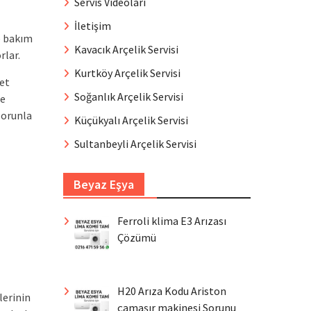
Servis Videoları
İletişim
e bakım
Kavacık Arçelik Servisi
rlar.
Kurtköy Arçelik Servisi
et
Soğanlık Arçelik Servisi
le
 sorunla
Küçükyalı Arçelik Servisi
Sultanbeyli Arçelik Servisi
Beyaz Eşya
Ferroli klima E3 Arızası
Çözümü
H20 Arıza Kodu Ariston
lerinin
çamaşır makinesi Sorunu