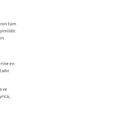
ının tüm
imlidir.
en
rine en
adır.
a ve
yrıca,