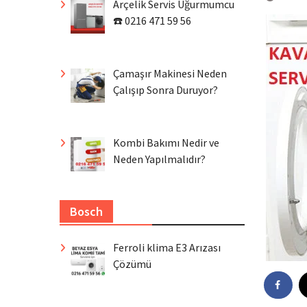
Arçelik Servis Uğurmumcu
☎️ 0216 471 59 56
Çamaşır Makinesi Neden
Çalışıp Sonra Duruyor?
Kombi Bakımı Nedir ve
Neden Yapılmalıdır?
Bosch
Ferroli klima E3 Arızası
Çözümü