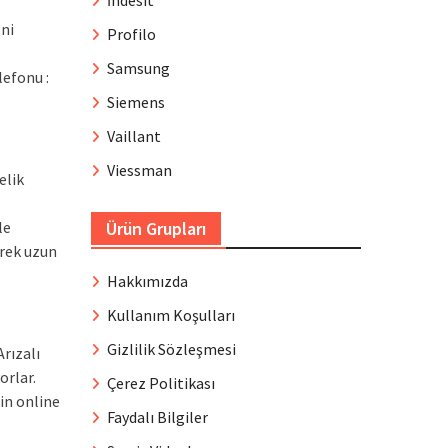
İndesit
’ni
Profilo
Samsung
lefonu :
Siemens
Vaillant
Viessman
elik
Ürün Grupları
le
erek uzun
Hakkımızda
Kullanım Koşulları
Gizlilik Sözleşmesi
Arızalı
orlar.
Çerez Politikası
in online
Faydalı Bilgiler