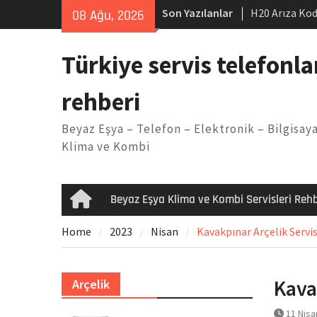
Skip
Son Yazılanlar
H20 Arıza Kod
08 Ağu, 2026
to
makinesi Sor
content
LG kombi E2 
Türkiye servis telefonla
Arçelik buzdo
Yöntemleri
rehberi
Vaillant çama
Kodu
Beyaz Eşya – Telefon – Elektronik – Bilgisaya
Ferroli klima
Klima ve Kombi
Beyaz Eşya Klima ve Kombi Servisleri Rehb
Home
Home
2023
Nisan
Kavakpınar Arçelik Servis
Kava
Arçelik
11 Nisa