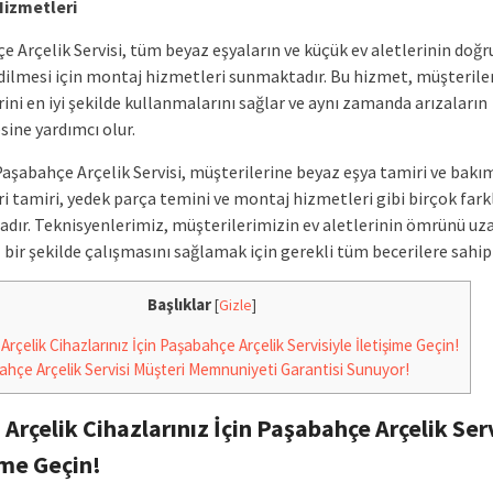
Hizmetleri
 Arçelik Servisi, tüm beyaz eşyaların ve küçük ev aletlerinin doğr
ilmesi için montaj hizmetleri sunmaktadır. Bu hizmet, müşterile
rini en iyi şekilde kullanmalarını sağlar ve aynı zamanda arızaların
ine yardımcı olur.
Paşabahçe Arçelik Servisi, müşterilerine beyaz eşya tamiri ve bakı
ri tamiri, yedek parça temini ve montaj hizmetleri gibi birçok fark
dır. Teknisyenlerimiz, müşterilerimizin ev aletlerinin ömrünü u
bir şekilde çalışmasını sağlamak için gerekli tüm becerilere sahipt
Başlıklar
[
Gizle
]
 Arçelik Cihazlarınız İçin Paşabahçe Arçelik Servisiyle İletişime Geçin!
hçe Arçelik Servisi Müşteri Memnuniyeti Garantisi Sunuyor!
ı Arçelik Cihazlarınız İçin Paşabahçe Arçelik Ser
ime Geçin!