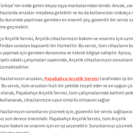
 Türkiye’nin önde gelen beyaz eşya markalarından biridir. Ancak, z
azlarda arızalar meydana gelebilir ve bu da kullanıcıları oldukça 
 Bu durumda yapılması gereken en önemli şey, güvenilir bir servis sa
şime geçmektir.
 Arçelik Servisi, Arçelik cihazlarınızın bakımı ve onarımı için uzm
afından sunulan kapsamlı bir hizmettir. Bu servis, tüm cihazların b
ı yapmak için gereken donanıma ve teknik bilgiye sahiptir. Ayrıca,
ti odaklı çalışmaları sayesinde, Arçelik cihazlarınızın sorunlarını
çözmektedirler.
ihazlarınızın arızaları,
Paşabahçe Arçelik Servisi
tarafından iyi bir
r. Bu servis, tüm arızaları hızlı bir şekilde tespit eder ve en uygun 
 olarak, Paşabahçe Arçelik Servisi, tüm çalışmalarında kaliteli yed
kullanarak, cihazlarınızın uzun ömürlü olmasını sağlar.
ihazlarınızın sorunlarını çözmek için, güvenilir bir servis sağlayıcısı
ız son derece önemlidir. Paşabahçe Arçelik Servisi, tüm Arçelik
nızın bakım ve onarımı için en iyi seçenektir. Sorunlarınızı çözmek 
etişime geçin!