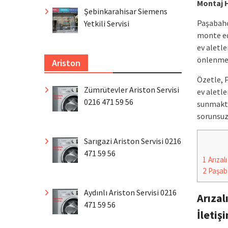
Montaj 
Şebinkarahisar Siemens
Paşabahçe
Yetkili Servisi
monte ed
ev aletle
önlenmes
Ariston
Özetle, 
Zümrütevler Ariston Servisi
ev aletle
0216 471 59 56
sunmakta
sorunsuz 
Sarıgazi Ariston Servisi 0216
471 59 56
1
Arızalı
2
Paşaba
Aydınlı Ariston Servisi 0216
Arızal
471 59 56
İletiş