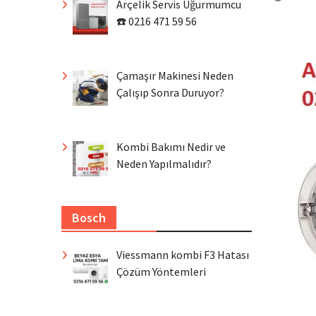
Arçelik Servis Uğurmumcu
☎️ 0216 471 59 56
Çamaşır Makinesi Neden
Çalışıp Sonra Duruyor?
Kombi Bakımı Nedir ve
Neden Yapılmalıdır?
Bosch
Viessmann kombi F3 Hatası
Çözüm Yöntemleri