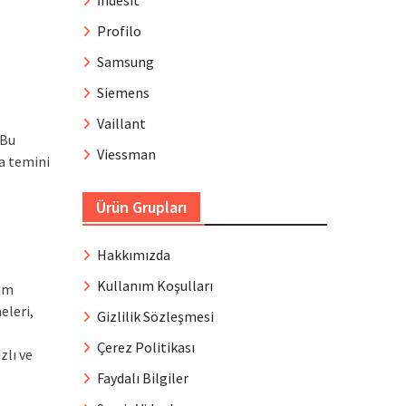
İndesit
Profilo
Samsung
Siemens
Vaillant
 Bu
Viessman
ça temini
Ürün Grupları
Hakkımızda
Kullanım Koşulları
kım
eleri,
Gizlilik Sözleşmesi
Çerez Politikası
zlı ve
Faydalı Bilgiler