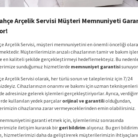
hçe Arçelik Servisi Müşteri Memnuniyeti Garan
or!
e Arçelik Servisi, müşteri memnuniyetini en önemli önceliği olar
ektedir. Müşterilerimizin arızalı cihazlarının tamir ve bakım işle
ve en kaliteli şekilde gerçekleştirmeyi hedeflemekteyiz. Bu nedenl
lerimize sunduğumuz hizmetlerde
memnuniyet garantisi
sunuyor
 Arçelik Servisi olarak, her türlü sorun ve talepleriniz için 7/24
izdeyiz. Cihazlarınızın onarımı ve bakımı için uzman teknisyenler
de adresinize gelerek işlemleri gerçekleştiriyorlar. Ayrıca, verdiği
rde kullanılan yedek parçalar
orijinal ve garantili
olduğundan,
erimizin cihazlarına zarar vermeyeceklerinden emin olabilirsiniz.
memnuniyetini garanti etmek için, işlemlerimiz sonrasında
erimizle iletişim kurarak bir
geri bildirim
alıyoruz. Bu geri bildirim
, hizmetlerimizi daha da geliştirerek müşterilerimizin ihtiyaçları