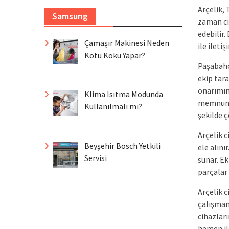
Arçelik,
Samsung
zaman cih
edebilir.
Çamaşır Makinesi Neden
ile ileti
Kötü Koku Yapar?
Paşabahçe
ekip tar
onarımın
Klima Isıtma Modunda
memnuniye
Kullanılmalı mı?
şekilde 
Arçelik c
Beyşehir Bosch Yetkili
ele alını
Servisi
sunar. Ek
parçalar 
Arçelik c
çalışman
cihazları
hemen il