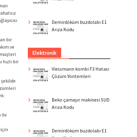
aman
rahatsız
ğlayıcısı
Demirdöküm buzdolabı E1
Arıza Kodu
an bir
akım ve
Elektronik
 müşteri
 hızlı bir
Viessmann kombi F3 Hatası
Çözüm Yöntemleri
 şekilde
çözümleri
ek
Beko çamaşır makinesi SUD
Arıza Kodu
 ile
için
Demirdöküm buzdolabı E1