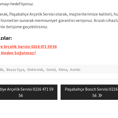
lamayı hedefliyoruz.
rak, Paşabahçe Arçelik Servisi olarak, müşterilerimize kaliteli, hız
r hizmetler sunarak memnuniyet garantisi veriyoruz. Arızalı cihazl
mle iletişime geçebilirsiniz.
azılar:
e Arçelik Servisi 0216 471 59 56
a Neden Soğutmaz?
lik
,
Beyaz Eşya
,
Elektronik
,
Genel
,
Klima
,
Kombi
vious
Next
diye Arçelik Servisi 0216 471 59
Paşabahçe Bosch Servisi 0216
mesi
t:
post:
56
56