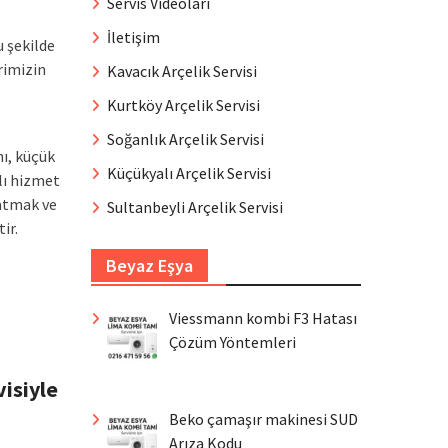
Servis Videoları
İletişim
u şekilde
rimizin
Kavacık Arçelik Servisi
Kurtköy Arçelik Servisi
Soğanlık Arçelik Servisi
mı, küçük
Küçükyalı Arçelik Servisi
lı hizmet
zatmak ve
Sultanbeyli Arçelik Servisi
ir.
Beyaz Eşya
Viessmann kombi F3 Hatası
Çözüm Yöntemleri
visiyle
Beko çamaşır makinesi SUD
Arıza Kodu