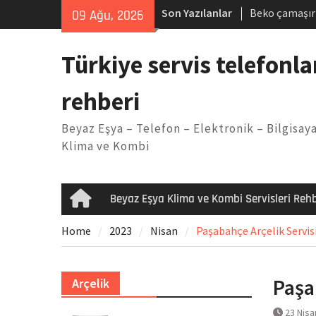
Skip
Son Yazılanlar
Beko çamaşır
09 Ağu, 2026
to
Demirdöküm b
content
Demirdöküm ç
Türkiye servis telefonla
Arızası Çözü
E02 Arıza Ko
rehberi
Viessmann ko
Yöntemleri
Beyaz Eşya – Telefon – Elektronik – Bilgisaya
Klima ve Kombi
Beyaz Eşya Klima ve Kombi Servisleri Rehb
Home
Home
2023
Nisan
Paşabahçe Arçelik Servisi
Paşa
Arçelik
23 Nisa