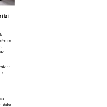
tisi
ak
mlerini
e,
uz.
imiz en
miz
ler
nı daha