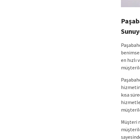
Paşaba
Sunuy
Paşabahç
benimsem
en hızlı 
müşteri
Paşabahçe
hizmetin
kısa süre
hizmetle
müşteril
Müşteri 
müşteril
sayesinde