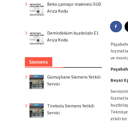
Beko çamaşır makinesi SUD
Arıza Kodu
Demirdöküm buzdolabı E1
Arıza Kodu
Paşabahç
hizmetler
ve monta
Siemens
Paşabahç
Gümüşhane Siemens Yetkili
Beyaz Eş
Servisi
Servisim
hizmetle
buzdolapl
Tirebolu Siemens Yetkili
Teknisyen
Servisi
etkili bi