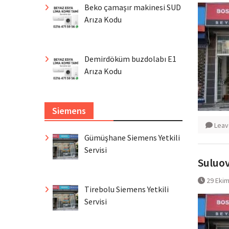
Beko çamaşır makinesi SUD
Arıza Kodu
Demirdöküm buzdolabı E1
Arıza Kodu
Siemens
Leav
Gümüşhane Siemens Yetkili
Servisi
Suluov
29 Eki
Tirebolu Siemens Yetkili
Servisi