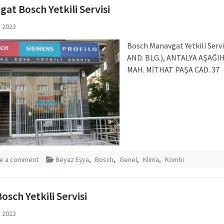
at Bosch Yetkili Servisi
m 2023
Bosch Manavgat Yetkili Servi
AND. BLG.), ANTALYA AŞAĞI
MAH. MİTHAT PAŞA CAD. 37
e a comment
Beyaz Eşya
,
Bosch
,
Genel
,
Klima
,
Kombi
osch Yetkili Servisi
m 2023