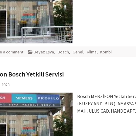
e a comment
Beyaz Eşya
,
Bosch
,
Genel
,
Klima
,
Kombi
on Bosch Yetkili Servisi
m 2023
Bosch MERZİFON Yetkili Serv
(KUZEY AND. BLG.), AMASYA
MAH. ULUS CAD. HANDE APT.