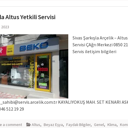
a Altus Yetkili Servisi
m 2023
Sivas Şarkışla Arçelik – Altus
Servisi ÇAğrı Merkezi 0850 21
Servis iletişim bilgileri
_sahibi@servis.arcelik.com.tr
KAYALIYOKUŞ MAH. SET KENARI AS
346 512 19 29
e a comment
Altus
,
Beyaz Eşya
,
Faydalı Bilgiler
,
Genel
,
Klima
,
Kom