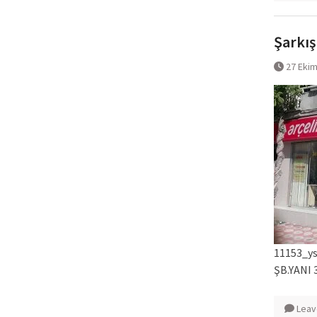
Şarkışl
27 Eki
11153_ys
ŞB.YANI 
Leav