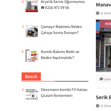
Arçelik Servis Uğurmumcu
Manavg
☎️ 0216 471 59 56
31 Eki
Çamaşır Makinesi Neden
Çalışıp Sonra Duruyor?
Kombi Bakımı Nedir ve
Neden Yapılmalıdır?
Bosch
Leav
Viessmann kombi F3 Hatası
Çözüm Yöntemleri
Serik B
31 Eki