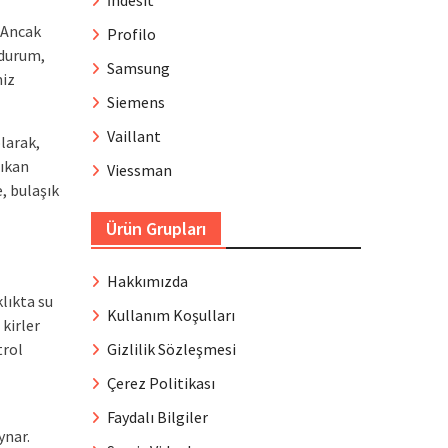
İndesit
 Ancak
Profilo
 durum,
Samsung
miz
Siemens
Vaillant
larak,
çıkan
Viessman
, bulaşık
Ürün Grupları
Hakkımızda
klıkta su
Kullanım Koşulları
 kirler
Gizlilik Sözleşmesi
trol
Çerez Politikası
Faydalı Bilgiler
ynar.