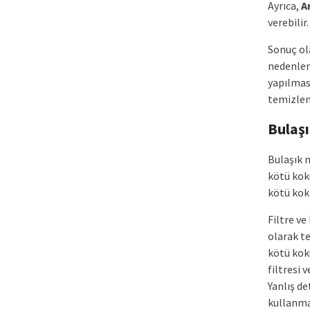
Ayrıca,
A
verebilir.
Sonuç ol
nedenlere
yapılması
temizlen
Bulaşı
Bulaşık 
kötü koku
kötü kok
Filtre ve
olarak te
kötü koku
filtresi 
Yanlış d
kullanmak