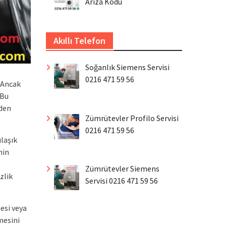
Arıza Kodu
Akıllı Telefon
Soğanlık Siemens Servisi
0216 471 59 56
 Ancak
 Bu
eden
Zümrütevler Profilo Servisi
0216 471 59 56
ulaşık
nin
Zümrütevler Siemens
zlik
Servisi 0216 471 59 56
esi veya
mesini