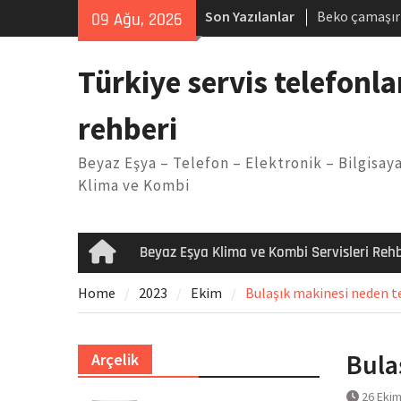
Skip
Son Yazılanlar
Beko çamaşır
09 Ağu, 2026
to
Demirdöküm b
content
Demirdöküm ç
Türkiye servis telefonla
Arızası Çözü
E02 Arıza Ko
rehberi
Viessmann ko
Yöntemleri
Beyaz Eşya – Telefon – Elektronik – Bilgisaya
Klima ve Kombi
Beyaz Eşya Klima ve Kombi Servisleri Rehb
Home
Home
2023
Ekim
Bulaşık makinesi neden t
Bula
Arçelik
26 Eki