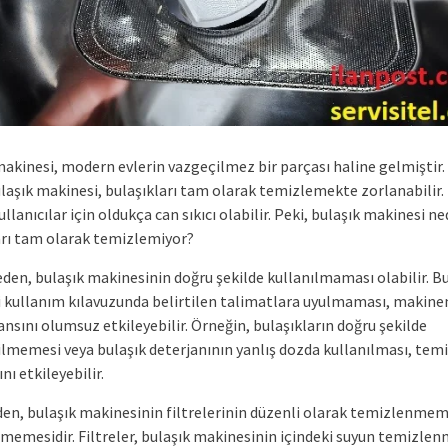
makinesi, modern evlerin vazgeçilmez bir parçası haline gelmiştir.
laşık makinesi, bulaşıkları tam olarak temizlemekte zorlanabilir.
llanıcılar için oldukça can sıkıcı olabilir. Peki, bulaşık makinesi n
arı tam olarak temizlemiyor?
eden, bulaşık makinesinin doğru şekilde kullanılmaması olabilir. B
 kullanım kılavuzunda belirtilen talimatlara uyulmaması, makine
sını olumsuz etkileyebilir. Örneğin, bulaşıkların doğru şekilde
ilmemesi veya bulaşık deterjanının yanlış dozda kullanılması, temi
nı etkileyebilir.
eden, bulaşık makinesinin filtrelerinin düzenli olarak temizlenmem
lmemesidir. Filtreler, bulaşık makinesinin içindeki suyun temizlen