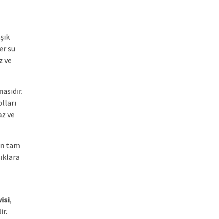
şık
er su
z ve
asıdır.
olları
az ve
rın tam
ıklara
isi
,
ir.