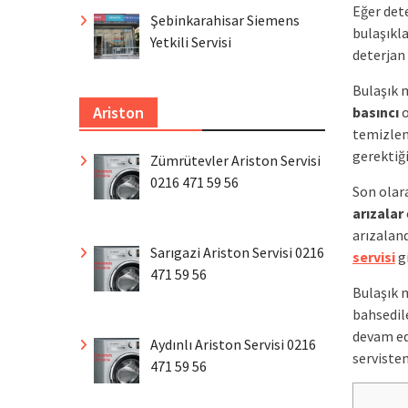
Eğer dete
Şebinkarahisar Siemens
bulaşıkla
Yetkili Servisi
deterjan
Bulaşık 
Ariston
basıncı
o
temizlen
gerektiğ
Zümrütevler Ariston Servisi
0216 471 59 56
Son olar
arızalar
arızalan
Sarıgazi Ariston Servisi 0216
servisi
gi
471 59 56
Bulaşık 
bahsedil
devam ed
Aydınlı Ariston Servisi 0216
serviste
471 59 56