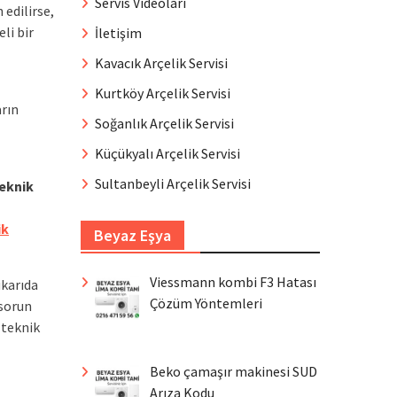
Servis Videoları
 edilirse,
li bir
İletişim
Kavacık Arçelik Servisi
Kurtköy Arçelik Servisi
arın
Soğanlık Arçelik Servisi
Küçükyalı Arçelik Servisi
Sultanbeyli Arçelik Servisi
eknik
ik
Beyaz Eşya
Viessmann kombi F3 Hatası
ukarıda
Çözüm Yöntemleri
 sorun
 teknik
Beko çamaşır makinesi SUD
Arıza Kodu