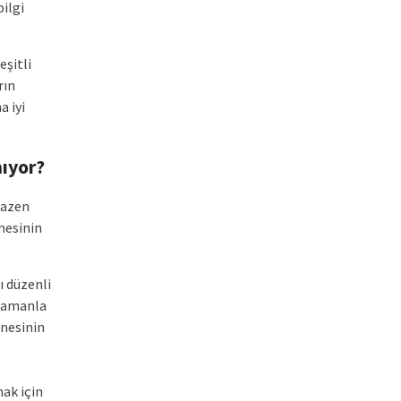
ilgi
eşitli
rın
a iyi
ıyor?
bazen
inesinin
ı düzenli
 zamanla
inesinin
mak için