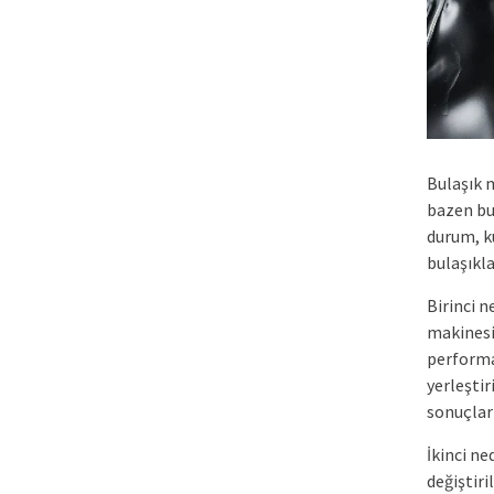
Bulaşık 
bazen bu
durum, ku
bulaşıkl
Birinci n
makinesi
performan
yerleştir
sonuçları
İkinci n
değiştiri