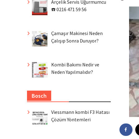
Arçelik Servis Uğurmumcu
☎️ 0216 471 59 56
Çamaşır Makinesi Neden
Çalışıp Sonra Duruyor?
Kombi Bakımı Nedir ve
Neden Yapılmalıdır?
Bosch
Viessmann kombi F3 Hatası
Çözüm Yöntemleri