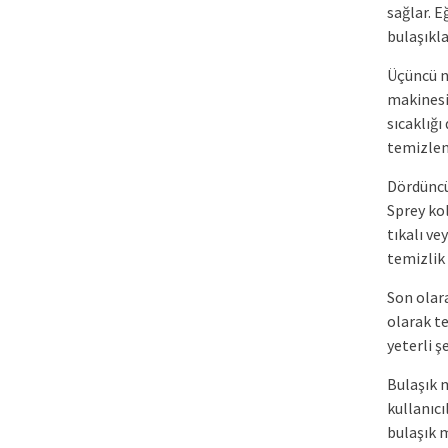
sağlar. E
bulaşıkl
Üçüncü n
makinesi,
sıcaklığı
temizle
Dördüncü 
Sprey kol
tıkalı ve
temizlik 
Son olar
olarak t
yeterli 
Bulaşık 
kullanıcı
bulaşık m