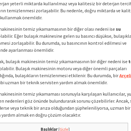
rjan yeterli miktarda kullanılmaz veya kalitesiz bir deterjan tercih
rın temizlenmesi zorlaşabilir. Bu nedenle, doğru miktarda ve kalite
 kullanmak önemlidir.
makinesinin temiz yıkamamasının bir diğer olası nedeni ise
su
labilir. Eğer bulaşık makinesine gelen su basıncı düşükse, bulaşıkl
mesi zorlaşabilir. Bu durumda, su basıncının kontrol edilmesi ve
inde ayarlanması önemlidir.
ak, bulaşık makinesinin temiz yıkamamasının bir diğer nedeni ise
t
olabilir. Bulaşık makinesinin motoru veya diğer önemli parçaları
dığında, bulaşıkların temizlenmesi etkilenir. Bu durumda, bir
Arçel
bi uzman bir teknik servisten yardım almak önemlidir.
makinesinin temiz yıkamaması sorunuyla karşılaşan kullanıcılar, y
en nedenleri göz önünde bulundurarak sorunu çözebilirler. Ancak,
erse veya teknik bir arıza olduğundan şüpheleniliyorsa, uzman bir
n yardım almak en doğru çözüm olacaktır.
Başlıklar
[
Gizle
]