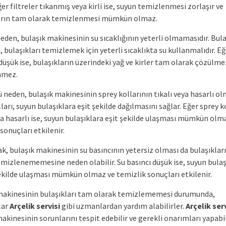
ğer filtreler tıkanmış veya kirli ise, suyun temizlenmesi zorlaşır ve
arın tam olarak temizlenmesi mümkün olmaz.
eden, bulaşık makinesinin su sıcaklığının yeterli olmamasıdır. Bula
 bulaşıkları temizlemek için yeterli sıcaklıkta su kullanmalıdır. Eğ
 düşük ise, bulaşıkların üzerindeki yağ ve kirler tam olarak çözülme
nmez.
neden, bulaşık makinesinin sprey kollarının tıkalı veya hasarlı olm
ları, suyun bulaşıklara eşit şekilde dağılmasını sağlar. Eğer sprey k
ya hasarlı ise, suyun bulaşıklara eşit şekilde ulaşması mümkün olm
sonuçları etkilenir.
ak, bulaşık makinesinin su basıncının yetersiz olması da bulaşıkla
emizlenememesine neden olabilir. Su basıncı düşük ise, suyun bulaş
şekilde ulaşması mümkün olmaz ve temizlik sonuçları etkilenir.
makinesinin bulaşıkları tam olarak temizlememesi durumunda,
lar
Arçelik servisi
gibi uzmanlardan yardım alabilirler.
Arçelik serv
akinesinin sorunlarını tespit edebilir ve gerekli onarımları yapabil