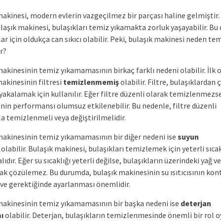
makinesi, modern evlerin vazgeçilmez bir parçası haline gelmiştir.
laşık makinesi, bulaşıkları temiz yıkamakta zorluk yaşayabilir. Bu
lar için oldukça can sıkıcı olabilir. Peki, bulaşık makinesi neden te
r?
akinesinin temiz yıkamamasının birkaç farklı nedeni olabilir. İlk o
akinesinin filtresi
temizlenmemiş
olabilir. Filtre, bulaşıklardan 
 yakalamak için kullanılır. Eğer filtre düzenli olarak temizlenmezse
nin performansı olumsuz etkilenebilir. Bu nedenle, filtre düzenli
la temizlenmeli veya değiştirilmelidir.
makinesinin temiz yıkamamasının bir diğer nedeni ise
suyun
olabilir. Bulaşık makinesi, bulaşıkları temizlemek için yeterli sıca
ıdır. Eğer su sıcaklığı yeterli değilse, bulaşıkların üzerindeki yağ ve
ak çözülemez. Bu durumda, bulaşık makinesinin su ısıtıcısının kon
 ve gerektiğinde ayarlanması önemlidir.
makinesinin temiz yıkamamasının bir başka nedeni ise
deterjan
ı
olabilir. Deterjan, bulaşıkların temizlenmesinde önemli bir rol o