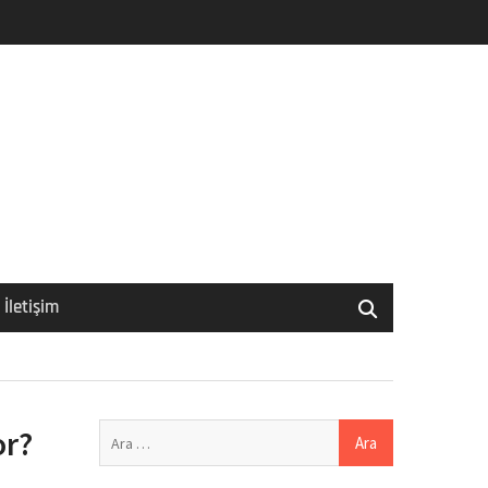
İletişim
Arama:
or?