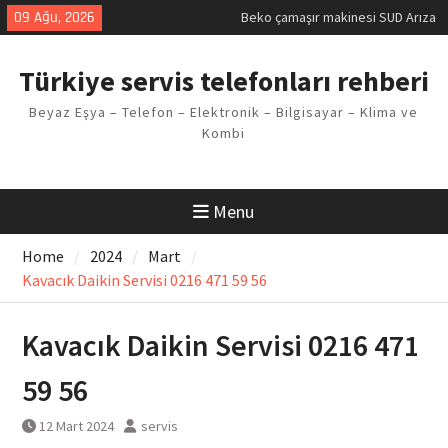
Skip
09 Ağu, 2026
Beko çamaşır makinesi SUD Arıza
to
Kodu
content
Demirdöküm buzdolabı E1 Arıza
Türkiye servis telefonları rehberi
Kodu
Demirdöküm çamaşır makinesi E5
Beyaz Eşya – Telefon – Elektronik – Bilgisayar – Klima ve
Arızası Çözümü
Kombi
E02 Arıza Kodu Regal kombi
Sorunu
Viessmann kombi F3 Hatası
Çözüm Yöntemleri
Menu
Home
2024
Mart
Kavacık Daikin Servisi 0216 471 59 56
Kavacık Daikin Servisi 0216 471
59 56
12 Mart 2024
servis