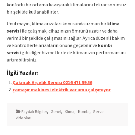
konforlu bir ortama kavuşarak klimalarını tekrar sorunsuz
bir şekilde kullanabilirler.
Unutmayın, klima arızaları konusunda uzman bir
klima
servisi
ile çalışmak, cihazınızın ömrünü uzatır ve daha
verimli bir şekilde çalışmasını sağlar. Ayrıca düzenli bakım
ve kontrollerle arızaların önüne geçebilir ve
kombi
servisi
gibi diğer hizmetlerle de klimanızın performansını
artırabilirsiniz.
İlgili Yazılar:
Çakmak Arçelik Servisi 0216 471 59 56
çamaşır makinesi elektrik var ama çalışmıyor
Faydalı Bilgiler
,
Genel
,
Klima
,
Kombi
,
Servis
Videoları