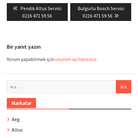
Yazı
Previous
Next
Pendik Altus Servisi
Bulgurlu Bosch Servisi
gezinmesi
post:
post:
0216 471 59 56
0216 471 59 56
Bir yanıt yazın
Yorum yapabilmek için
oturum açmalısınız
.
Arama:
Markalar
Aeg
Altus