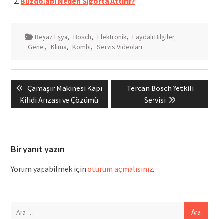
Buzdolabı Neden Sigorta Attırır?
Beyaz Eşya
,
Bosch
,
Elektronik
,
Faydalı Bilgiler
,
Genel
,
Klima
,
Kombi
,
Servis Videoları
Yazı
Previous
Next
Çamaşır Makinesi Kapı
Tercan Bosch Yetkili
gezinmesi
post:
post:
Kilidi Arızası ve Çözümü
Servisi
Bir yanıt yazın
Yorum yapabilmek için
oturum açmalısınız
.
Arama: