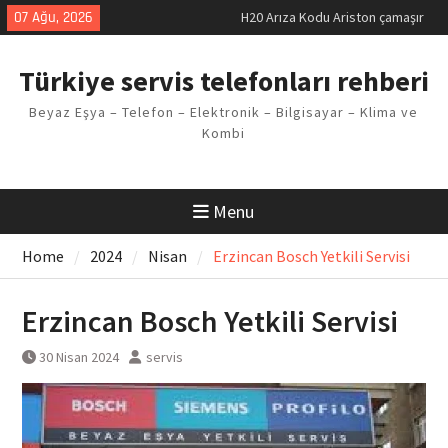
Skip
07 Ağu, 2026
H20 Arıza Kodu Ariston çamaşır
to
makinesi Sorunu
content
LG kombi E2 Arızası Çözümü
Türkiye servis telefonları rehberi
Arçelik buzdolabı F5 Hatası
Çözüm Yöntemleri
Beyaz Eşya – Telefon – Elektronik – Bilgisayar – Klima ve
Vaillant çamaşır makinesi E03
Kombi
Arıza Kodu
Ferroli klima E3 Arızası Çözümü
Menu
Home
2024
Nisan
Erzincan Bosch Yetkili Servisi
Erzincan Bosch Yetkili Servisi
30 Nisan 2024
servis