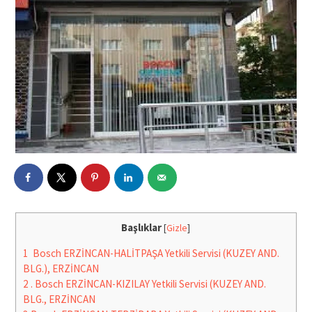
Başlıklar
[
Gizle
]
1
Bosch ERZİNCAN-HALİTPAŞA Yetkili Servisi (KUZEY AND.
BLG.), ERZİNCAN
2
. Bosch ERZİNCAN-KIZILAY Yetkili Servisi (KUZEY AND.
BLG., ERZİNCAN