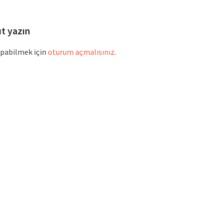
ıt yazın
pabilmek için
oturum açmalısınız
.