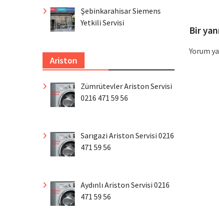
Şebinkarahisar Siemens
Yetkili Servisi
Bir yan
Yorum ya
Ariston
Zümrütevler Ariston Servisi
0216 471 59 56
Sarıgazi Ariston Servisi 0216
471 59 56
Aydınlı Ariston Servisi 0216
471 59 56