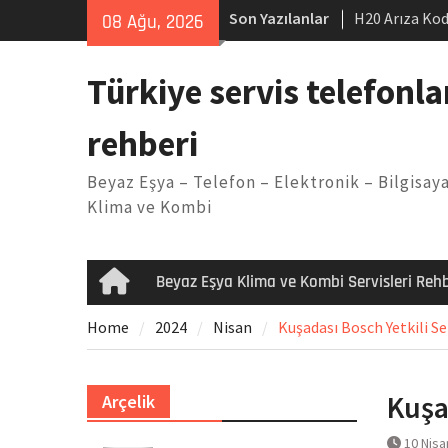
Skip
Son Yazılanlar
H20 Arıza Kod
08 Ağu, 2026
to
makinesi Sor
content
LG kombi E2 
Türkiye servis telefonla
Arçelik buzdo
Yöntemleri
rehberi
Vaillant çama
Kodu
Beyaz Eşya – Telefon – Elektronik – Bilgisaya
Ferroli klima
Klima ve Kombi
Beyaz Eşya Klima ve Kombi Servisleri Rehb
Home
Home
2024
Nisan
Kuşadası Bosch Yetkili Se
Kuşa
Arçelik
10 Nisa