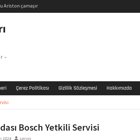
u Ariston çamaşır
unu
Arızası Çözümü
rı
labı F5 Hatası Çözüm
şır makinesi E03 Arıza
r –
 E3 Arızası Çözümü
eri
Çerez Politikası
Gizlilik Sözleşmesi
Hakkımızda
rvisi
dası Bosch Yetkili Servisi
n 2024
servis