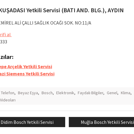
KUŞADASI Yetkili Servisi (BATI AND. BLG.), AYDIN
MİREL ALİ ÇALLI SAĞLIK OCAĞI SOK. NO:11/A
rifi al
 333
azılar:
pe Arçelik Yetkili Servisi
azi Siemens Yetkili Servisi
ı Telefon
,
Beyaz Eşya
,
Bosch
,
Elektronik
,
Faydalı Bilgiler
,
Genel
,
Klima
,
Videoları
Previous
Next
Didim Bosch Yetkili Servisi
Muğla Bosch Yetkili Servisi
mesi
post:
post: