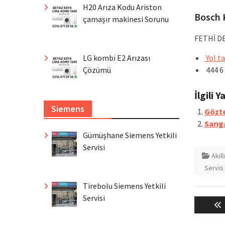
H20 Arıza Kodu Ariston
Bosch 
çamaşır makinesi Sorunu
FETHİ DE
LG kombi E2 Arızası
Yol ta
Çözümü
444 6
İlgili Y
Siemens
Gözte
Sarıg
Gümüşhane Siemens Yetkili
Servisi
Akıll
Servis 
Tirebolu Siemens Yetkili
Yazı
Servisi
gezin