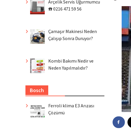
Arçelik Servis Uğurmumcu
☎️ 0216 471 59 56
Çamaşır Makinesi Neden
Çalışıp Sonra Duruyor?
Kombi Bakımı Nedir ve
Neden Yapılmalıdır?
Bosch
Ferroli klima E3 Arızası
Çözümü