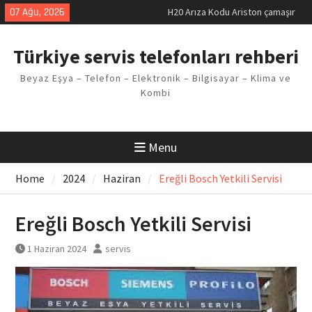
Skip
07 Ağu, 2026
H20 Arıza Kodu Ariston çamaşır
to
makinesi Sorunu
content
LG kombi E2 Arızası Çözümü
Türkiye servis telefonları rehberi
Arçelik buzdolabı F5 Hatası
Çözüm Yöntemleri
Beyaz Eşya – Telefon – Elektronik – Bilgisayar – Klima ve
Vaillant çamaşır makinesi E03
Kombi
Arıza Kodu
Ferroli klima E3 Arızası Çözümü
Menu
Home
2024
Haziran
Ereğli Bosch Yetkili Servisi
Ereğli Bosch Yetkili Servisi
1 Haziran 2024
servis