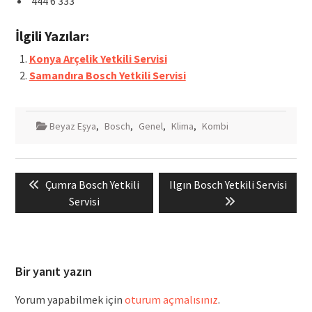
444 6 333
İlgili Yazılar:
Konya Arçelik Yetkili Servisi
Samandıra Bosch Yetkili Servisi
Beyaz Eşya
,
Bosch
,
Genel
,
Klima
,
Kombi
Yazı
Previous
Next
Çumra Bosch Yetkili
Ilgın Bosch Yetkili Servisi
gezinmesi
post:
post:
Servisi
Bir yanıt yazın
Yorum yapabilmek için
oturum açmalısınız
.