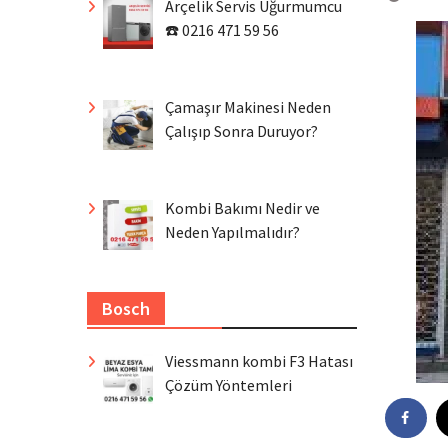
Arçelik Servis Uğurmumcu
☎️ 0216 471 59 56
Çamaşır Makinesi Neden
Çalışıp Sonra Duruyor?
Kombi Bakımı Nedir ve
Neden Yapılmalıdır?
Bosch
Viessmann kombi F3 Hatası
Çözüm Yöntemleri