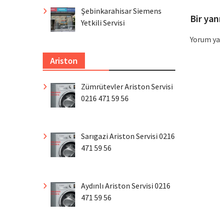
Şebinkarahisar Siemens
Bir yan
Yetkili Servisi
Yorum ya
Ariston
Zümrütevler Ariston Servisi
0216 471 59 56
Sarıgazi Ariston Servisi 0216
471 59 56
Aydınlı Ariston Servisi 0216
471 59 56