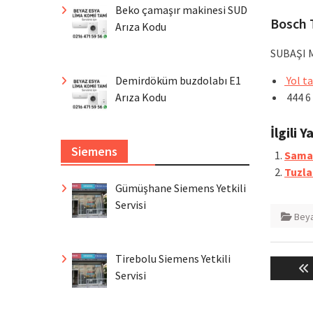
Beko çamaşır makinesi SUD
Bosch 
Arıza Kodu
SUBAŞI 
Demirdöküm buzdolabı E1
Yol ta
Arıza Kodu
444 6
İlgili Y
Siemens
Saman
Tuzla
Gümüşhane Siemens Yetkili
Servisi
Beya
Yazı
Tirebolu Siemens Yetkili
gezin
Servisi