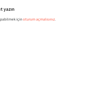
ıt yazın
pabilmek için
oturum açmalısınız
.