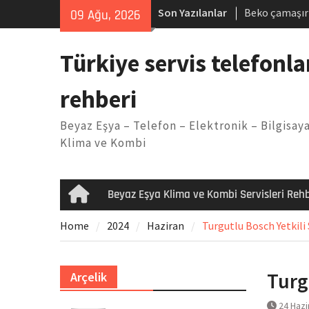
Skip
Son Yazılanlar
Beko çamaşır
09 Ağu, 2026
to
Demirdöküm b
content
Demirdöküm ç
Türkiye servis telefonla
Arızası Çözü
E02 Arıza Ko
rehberi
Viessmann ko
Yöntemleri
Beyaz Eşya – Telefon – Elektronik – Bilgisaya
Klima ve Kombi
Beyaz Eşya Klima ve Kombi Servisleri Rehb
Home
Home
2024
Haziran
Turgutlu Bosch Yetkili 
Turg
Arçelik
24 Hazi