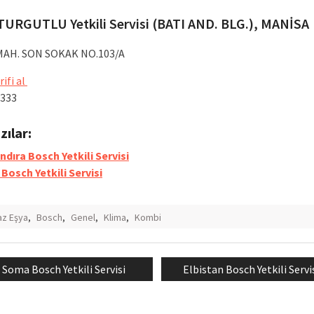
TURGUTLU Yetkili Servisi (BATI AND. BLG.), MANİSA
MAH. SON SOKAK NO.103/A
rifi al
 333
azılar:
dıra Bosch Yetkili Servisi
 Bosch Yetkili Servisi
z Eşya
,
Bosch
,
Genel
,
Klima
,
Kombi
Previous
Next
Soma Bosch Yetkili Servisi
Elbistan Bosch Yetkili Servi
mesi
post:
post: