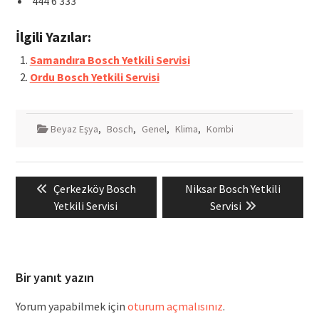
444 6 333
İlgili Yazılar:
Samandıra Bosch Yetkili Servisi
Ordu Bosch Yetkili Servisi
Beyaz Eşya
,
Bosch
,
Genel
,
Klima
,
Kombi
Yazı
Previous
Next
Çerkezköy Bosch
Niksar Bosch Yetkili
gezinmesi
post:
post:
Yetkili Servisi
Servisi
Bir yanıt yazın
Yorum yapabilmek için
oturum açmalısınız
.