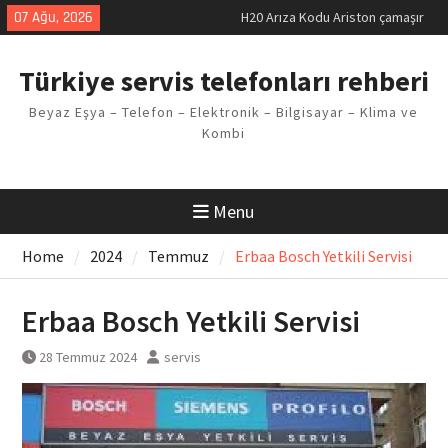
Skip
07 Ağu, 2026
H20 Arıza Kodu Ariston çamaşır
to
makinesi Sorunu
content
LG kombi E2 Arızası Çözümü
Türkiye servis telefonları rehberi
Arçelik buzdolabı F5 Hatası
Çözüm Yöntemleri
Beyaz Eşya – Telefon – Elektronik – Bilgisayar – Klima ve
Vaillant çamaşır makinesi E03
Kombi
Arıza Kodu
Ferroli klima E3 Arızası Çözümü
Menu
Home
2024
Temmuz
Erbaa Bosch Yetkili Servisi
Erbaa Bosch Yetkili Servisi
28 Temmuz 2024
servis