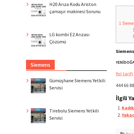
H20 Arıza Kodu Ariston
çamaşır makinesi Sorunu
1
Siemen
LG kombi E2 Arızası
Çözümü
Siemens 
YENİDOĞA
Siemens
Yol tarifi
Gümüşhane Siemens Yetkili
444 66 8
Servisi
İlgili Y
Kadık
Tirebolu Siemens Yetkili
Yakac
Servisi