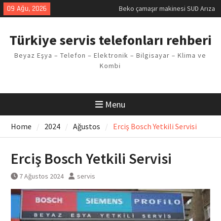
Skip
09 Ağu, 2026
Beko çamaşır makinesi SUD Arıza
to
Kodu
content
Demirdöküm buzdolabı E1 Arıza
Türkiye servis telefonları rehberi
Kodu
Demirdöküm çamaşır makinesi E5
Beyaz Eşya – Telefon – Elektronik – Bilgisayar – Klima ve
Arızası Çözümü
Kombi
E02 Arıza Kodu Regal kombi
Sorunu
Viessmann kombi F3 Hatası
Çözüm Yöntemleri
Menu
Home
2024
Ağustos
Erciş Bosch Yetkili Servisi
Erciş Bosch Yetkili Servisi
7 Ağustos 2024
servis