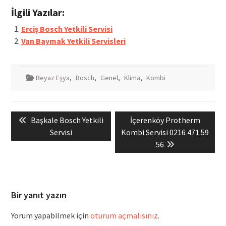
İlgili Yazılar:
Erciş Bosch Yetkili Servisi
Van Baymak Yetkili Servisleri
Beyaz Eşya
,
Bosch
,
Genel
,
Klima
,
Kombi
Yazı
Previous
Next
Başkale Bosch Yetkili
İçerenköy Protherm
gezinmesi
post:
post:
Servisi
Kombi Servisi 0216 471 59
56
Bir yanıt yazın
Yorum yapabilmek için
oturum açmalısınız
.