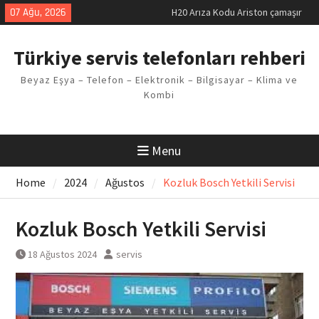
Skip
07 Ağu, 2026
H20 Arıza Kodu Ariston çamaşır
to
makinesi Sorunu
content
LG kombi E2 Arızası Çözümü
Türkiye servis telefonları rehberi
Arçelik buzdolabı F5 Hatası
Çözüm Yöntemleri
Beyaz Eşya – Telefon – Elektronik – Bilgisayar – Klima ve
Vaillant çamaşır makinesi E03
Kombi
Arıza Kodu
Ferroli klima E3 Arızası Çözümü
Menu
Home
2024
Ağustos
Kozluk Bosch Yetkili Servisi
Kozluk Bosch Yetkili Servisi
18 Ağustos 2024
servis