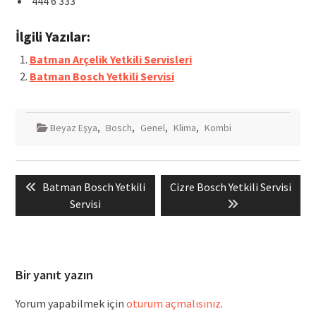
444 6 333
İlgili Yazılar:
Batman Arçelik Yetkili Servisleri
Batman Bosch Yetkili Servisi
Beyaz Eşya
,
Bosch
,
Genel
,
Klima
,
Kombi
Yazı
Previous
Next
Batman Bosch Yetkili
Cizre Bosch Yetkili Servisi
gezinmesi
post:
post:
Servisi
Bir yanıt yazın
Yorum yapabilmek için
oturum açmalısınız
.