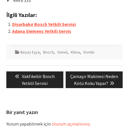
444 6 333
İlgili Yazılar:
Diyarbakır Bosch Yetkili Servisi
Adana Siemens Yetkili Servis
Beyaz Eşya
,
Bosch
,
Genel
,
Klima
,
Kombi
Yazı
Previous
Next
Vakfıkebir Bosch
Çamaşır Makinesi Neden
gezinmesi
post:
post:
Yetkili Servisi
Kötü Koku Yapar?
Bir yanıt yazın
Yorum yapabilmek için
oturum açmalısınız
.