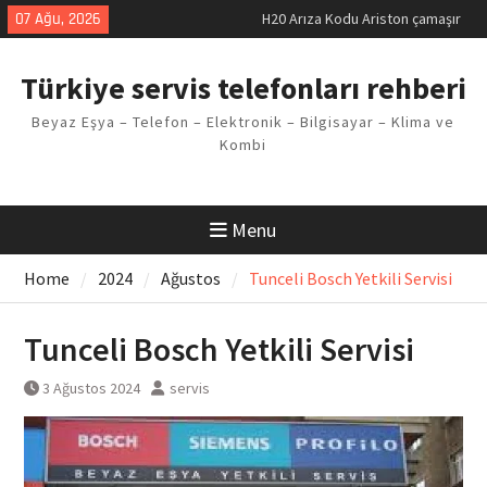
Skip
07 Ağu, 2026
H20 Arıza Kodu Ariston çamaşır
to
makinesi Sorunu
content
LG kombi E2 Arızası Çözümü
Türkiye servis telefonları rehberi
Arçelik buzdolabı F5 Hatası
Çözüm Yöntemleri
Beyaz Eşya – Telefon – Elektronik – Bilgisayar – Klima ve
Vaillant çamaşır makinesi E03
Kombi
Arıza Kodu
Ferroli klima E3 Arızası Çözümü
Menu
Home
2024
Ağustos
Tunceli Bosch Yetkili Servisi
Tunceli Bosch Yetkili Servisi
3 Ağustos 2024
servis