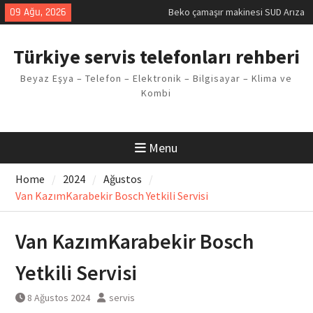
Skip
09 Ağu, 2026
Beko çamaşır makinesi SUD Arıza
to
Kodu
content
Demirdöküm buzdolabı E1 Arıza
Türkiye servis telefonları rehberi
Kodu
Demirdöküm çamaşır makinesi E5
Beyaz Eşya – Telefon – Elektronik – Bilgisayar – Klima ve
Arızası Çözümü
Kombi
E02 Arıza Kodu Regal kombi
Sorunu
Viessmann kombi F3 Hatası
Çözüm Yöntemleri
Menu
Home
2024
Ağustos
Van KazımKarabekir Bosch Yetkili Servisi
Van KazımKarabekir Bosch
Yetkili Servisi
8 Ağustos 2024
servis