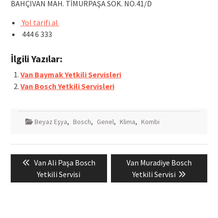
BAHÇIVAN MAH. TİMURPAŞA SOK. NO.41/D
Yol tarifi al
444 6 333
İlgili Yazılar:
Van Baymak Yetkili Servisleri
Van Bosch Yetkili Servisleri
Beyaz Eşya
,
Bosch
,
Genel
,
Klima
,
Kombi
Yazı
Previous
Next
Van Ali Paşa Bosch
Van Muradiye Bosch
gezinmesi
post:
post:
Yetkili Servisi
Yetkili Servisi