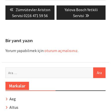
Yazı
Previous
Next
Zümrütevler Ariston
Yalova Bosch Yetkili
gezinmesi
post:
post:
Servisi 0216 471 59 56
Servisi
Bir yanıt yazın
Yorum yapabilmek için
oturum açmalısınız
.
Arama:
Markalar
Aeg
Altus