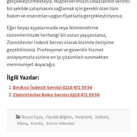
gerçekleştirmekteyiz. Müşterilerimizin cihazlarının verimli
bir şekilde çalışmasını sağlamak için gerekli olan tüm
bakım ve onarımları uygun fiyatlarla gerçekleştiriyoruz.
Eğer beyaz eşyalarınızda veya iklimlendirme
sistemlerinizde herhangi bir sorun yaşıyorsanız,
Zümrütevler Indesit Servisi olarak bizimle iletişime
geçebilirsiniz. Profesyonel ve güvenilir hizmet
anlayışımızla sizlere en iyi çözümleri sunmaktan
memnuniyet duyacağız.
İlgili Yazılar:
Beykoz İndesit Servisi 0216 471 59 56
Zümrütevler Beko Servisi 0216 471 59 56
Beyaz Eşya
,
Faydalı Bilgiler
,
Hotpoint
,
İndesit
,
Klima
,
Kombi
,
Servis Videoları