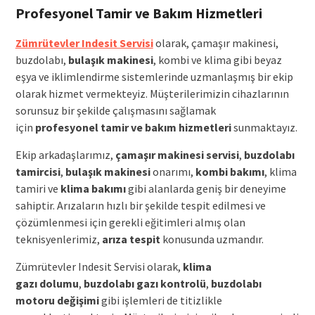
Profesyonel Tamir ve Bakım Hizmetleri
Zümrütevler Indesit Servisi
olarak, çamaşır makinesi,
buzdolabı,
bulaşık makinesi
, kombi ve klima gibi beyaz
eşya ve iklimlendirme sistemlerinde uzmanlaşmış bir ekip
olarak hizmet vermekteyiz. Müşterilerimizin cihazlarının
sorunsuz bir şekilde çalışmasını sağlamak
için
profesyonel tamir ve bakım hizmetleri
sunmaktayız.
Ekip arkadaşlarımız,
çamaşır makinesi servisi
,
buzdolabı
tamircisi
,
bulaşık makinesi
onarımı,
kombi bakımı
, klima
tamiri ve
klima bakımı
gibi alanlarda geniş bir deneyime
sahiptir. Arızaların hızlı bir şekilde tespit edilmesi ve
çözümlenmesi için gerekli eğitimleri almış olan
teknisyenlerimiz,
arıza tespit
konusunda uzmandır.
Zümrütevler Indesit Servisi olarak,
klima
gazı
dolumu
,
buzdolabı gazı
kontrolü
,
buzdolabı
motoru
değişimi
gibi işlemleri de titizlikle