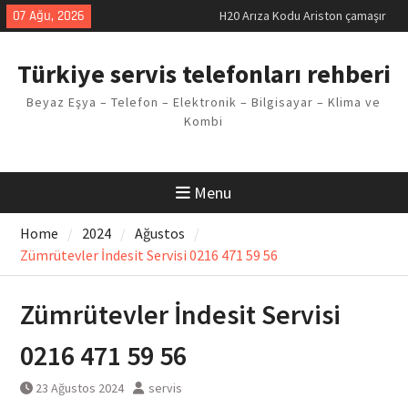
Skip
07 Ağu, 2026
H20 Arıza Kodu Ariston çamaşır
to
makinesi Sorunu
content
LG kombi E2 Arızası Çözümü
Türkiye servis telefonları rehberi
Arçelik buzdolabı F5 Hatası
Çözüm Yöntemleri
Beyaz Eşya – Telefon – Elektronik – Bilgisayar – Klima ve
Vaillant çamaşır makinesi E03
Kombi
Arıza Kodu
Ferroli klima E3 Arızası Çözümü
Menu
Home
2024
Ağustos
Zümrütevler İndesit Servisi 0216 471 59 56
Zümrütevler İndesit Servisi
0216 471 59 56
23 Ağustos 2024
servis