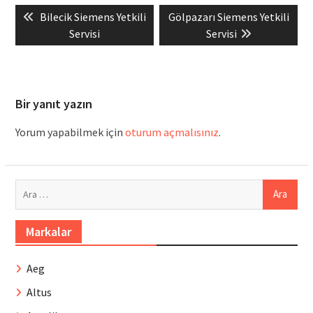
Yazı
Previous
Next
Bilecik Siemens Yetkili
Gölpazarı Siemens Yetkili
gezinmesi
post:
post:
Servisi
Servisi
Bir yanıt yazın
Yorum yapabilmek için
oturum açmalısınız
.
Arama:
Markalar
Aeg
Altus