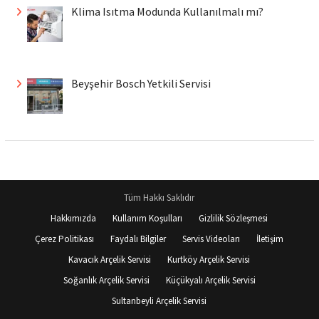
Klima Isıtma Modunda Kullanılmalı mı?
Beyşehir Bosch Yetkili Servisi
Tüm Hakkı Saklıdır
Hakkımızda
Kullanım Koşulları
Gizlilik Sözleşmesi
Çerez Politikası
Faydalı Bilgiler
Servis Videoları
İletişim
Kavacık Arçelik Servisi
Kurtköy Arçelik Servisi
Soğanlık Arçelik Servisi
Küçükyalı Arçelik Servisi
Sultanbeyli Arçelik Servisi