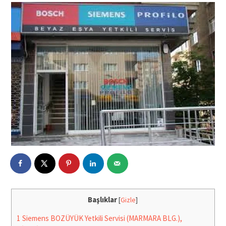
Başlıklar
[
Gizle
]
1
Siemens BOZÜYÜK Yetkili Servisi (MARMARA BLG.),