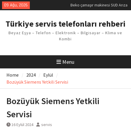
Skip
09 Ağu, 2026
Beko çamaşır makinesi SUD Arıza
to
Kodu
content
Demirdöküm buzdolabı E1 Arıza
Türkiye servis telefonları rehberi
Kodu
Demirdöküm çamaşır makinesi E5
Beyaz Eşya – Telefon – Elektronik – Bilgisayar – Klima ve
Arızası Çözümü
Kombi
E02 Arıza Kodu Regal kombi
Sorunu
Viessmann kombi F3 Hatası
Çözüm Yöntemleri
Menu
Home
2024
Eylül
Bozüyük Siemens Yetkili Servisi
Bozüyük Siemens Yetkili
Servisi
16 Eylül 2024
servis