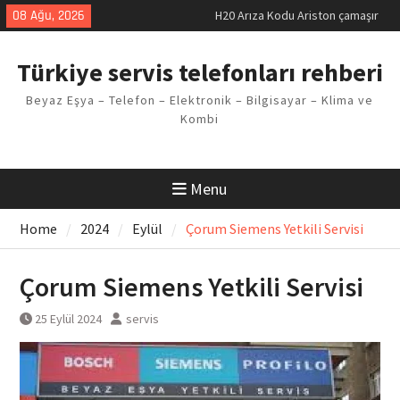
Skip
08 Ağu, 2026
H20 Arıza Kodu Ariston çamaşır
to
makinesi Sorunu
content
LG kombi E2 Arızası Çözümü
Türkiye servis telefonları rehberi
Arçelik buzdolabı F5 Hatası
Çözüm Yöntemleri
Beyaz Eşya – Telefon – Elektronik – Bilgisayar – Klima ve
Vaillant çamaşır makinesi E03
Kombi
Arıza Kodu
Ferroli klima E3 Arızası Çözümü
Menu
Home
2024
Eylül
Çorum Siemens Yetkili Servisi
Çorum Siemens Yetkili Servisi
25 Eylül 2024
servis