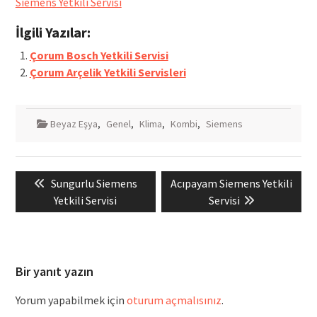
Siemens Yetkili Servisi
İlgili Yazılar:
Çorum Bosch Yetkili Servisi
Çorum Arçelik Yetkili Servisleri
Beyaz Eşya
,
Genel
,
Klima
,
Kombi
,
Siemens
Yazı
Previous
Next
Sungurlu Siemens
Acıpayam Siemens Yetkili
gezinmesi
post:
post:
Yetkili Servisi
Servisi
Bir yanıt yazın
Yorum yapabilmek için
oturum açmalısınız
.