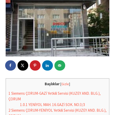
Başlıklar
[
Gizle
]
1
Siemens ÇORUM-GAZİ Yetkili Servisi (KUZEY AND. BLG.),
ÇORUM
1.0.1
YENİYOL MAH. 16.GAZİ SOK. NO:3/3
2
Siemens ÇORUM-YENİYOL Yetkili Servisi (KUZEY AND. BLG.),